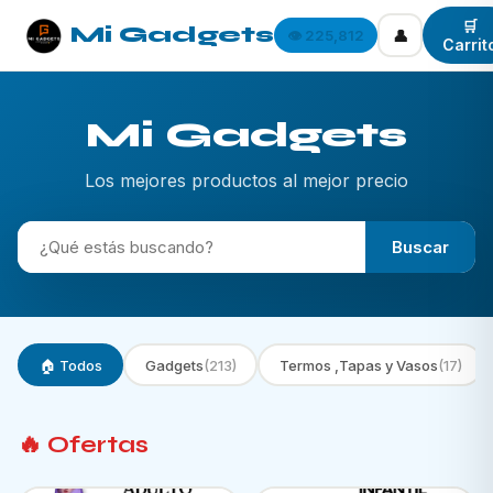
🛒
Mi Gadgets
👤
👁️ 225,812
Carrit
Mi Gadgets
Los mejores productos al mejor precio
Buscar
🏠 Todos
Gadgets
(213)
Termos ,Tapas y Vasos
(17)
🔥 Ofertas