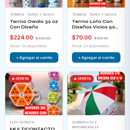
TERMOS ,TAPAS Y VASOS
TERMOS ,TAPAS Y VASOS
Termo Owala 32 oz
Termo Lata Con
Con Diseño
Diseños Vicios 500
Ml
$224.00
$70.00
$320.00
$100.00
Stock: 34 disponibles
Stock: 24 disponibles
+ Agregar al carrito
+ Agregar al carrito
🔥 OFERTA
🔥 OFERTA
ELECTRÓNICA
SOMBRILLAS E
IMPERMEABLES
MULTICONTACTO