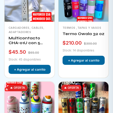
CARGADORES, CABLES,
TERMOS ,TAPAS Y VASOS
ADAPTADORES
Termo Owala 32 oz
Multicontacto
$210.00
CHA-01U con 5
$300.00
tomacorrientes + 2
Stock: 14 disponibles
$45.50
puertos usb e
$65.00
interruptor
Stock: 45 disponibles
+ Agregar al carrito
+ Agregar al carrito
🔥 OFERTA
🔥 OFERTA