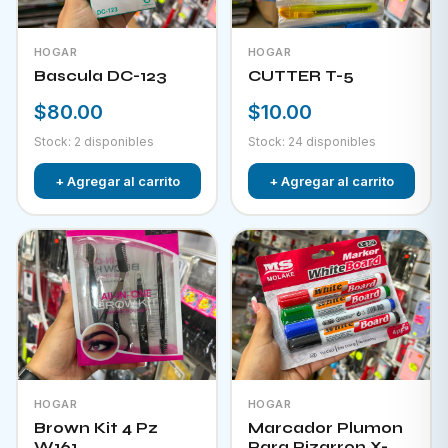
HOGAR
HOGAR
Bascula DC-123
CUTTER T-5
$80.00
$10.00
Stock: 2 disponibles
Stock: 24 disponibles
+ Agregar al carrito
+ Agregar al carrito
HOGAR
HOGAR
Brown Kit 4 Pz
Marcador Plumon
W161
Para Pizarron X-