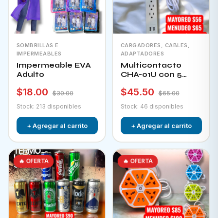
SOMBRILLAS E
CARGADORES, CABLES,
IMPERMEABLES
ADAPTADORES
Impermeable EVA
Multicontacto
Adulto
CHA-01U con 5
tomacorrientes + 2
$18.00
$45.50
puertos usb e
$30.00
$65.00
interruptor
Stock: 213 disponibles
Stock: 46 disponibles
+ Agregar al carrito
+ Agregar al carrito
🔥 OFERTA
🔥 OFERTA