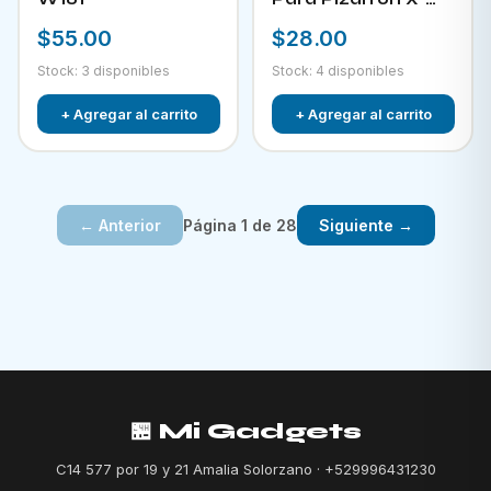
882
$55.00
$28.00
Stock: 3 disponibles
Stock: 4 disponibles
+ Agregar al carrito
+ Agregar al carrito
Página 1 de 28
← Anterior
Siguiente →
🏪 Mi Gadgets
C14 577 por 19 y 21 Amalia Solorzano · +529996431230