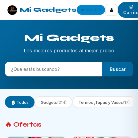
🛒
Mi Gadgets
👤
👁️ 223,911
Carrit
Mi Gadgets
Los mejores productos al mejor precio
Buscar
🏠 Todos
Gadgets
(214)
Termos ,Tapas y Vasos
(17)
🔥 Ofertas