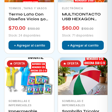
TERMOS ,TAPAS Y VASOS
ELECTRÓNICA
Termo Lata Con
MULTICONTACTO
Diseños Vicios 500
USB HEXAGON
Ml
CHA-12F
$70.00
$60.00
$100.00
$100.00
Stock: 24 disponibles
Stock: 71 disponibles
+ Agregar al carrito
+ Agregar al carrito
🔥 OFERTA
🔥 OFERTA
SOMBRILLAS E
SOMBRILLAS E
IMPERMEABLES
IMPERMEABLES
Impermeable
Sombrilla Tricolor