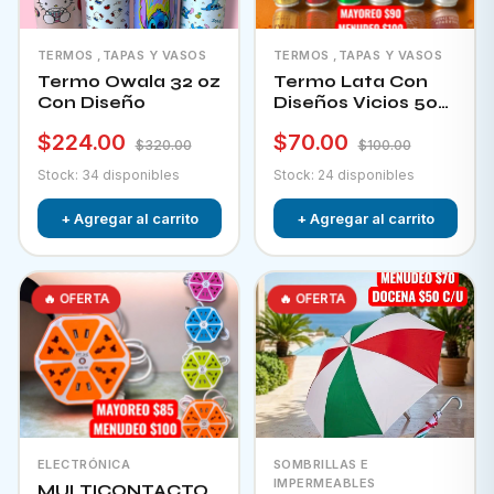
TERMOS ,TAPAS Y VASOS
TERMOS ,TAPAS Y VASOS
Termo Owala 32 oz
Termo Lata Con
Con Diseño
Diseños Vicios 500
Ml
$224.00
$70.00
$320.00
$100.00
Stock: 34 disponibles
Stock: 24 disponibles
+ Agregar al carrito
+ Agregar al carrito
🔥 OFERTA
🔥 OFERTA
ELECTRÓNICA
SOMBRILLAS E
IMPERMEABLES
MULTICONTACTO