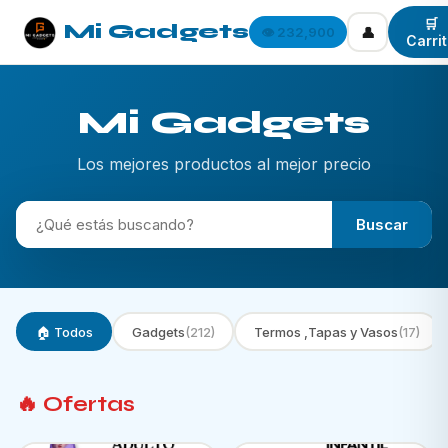
🛒
Mi Gadgets
👤
👁️ 232,900
Carri
Mi Gadgets
Los mejores productos al mejor precio
Buscar
🏠 Todos
Gadgets
(212)
Termos ,Tapas y Vasos
(17)
🔥 Ofertas