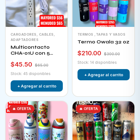
CARGADORES, CABLES,
TERMOS ,TAPAS Y VASOS
ADAPTADORES
Termo Owala 32 oz
Multicontacto
$210.00
CHA-01U con 5
$300.00
tomacorrientes + 2
Stock: 14 disponibles
$45.50
puertos usb e
$65.00
interruptor
Stock: 45 disponibles
+ Agregar al carrito
+ Agregar al carrito
🔥 OFERTA
🔥 OFERTA