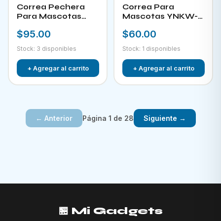
Correa Pechera
Correa Para
Para Mascotas
Mascotas YNKW-
YNKW-15452
15580
$95.00
$60.00
Stock: 3 disponibles
Stock: 1 disponibles
+ Agregar al carrito
+ Agregar al carrito
Página 1 de 28
← Anterior
Siguiente →
🏪 Mi Gadgets