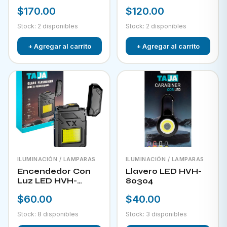
RECARGABLE CON
$170.00
$120.00
PANEL SOLAR FOL
D34
Stock: 2 disponibles
Stock: 2 disponibles
+ Agregar al carrito
+ Agregar al carrito
ILUMINACIÓN / LAMPARAS
ILUMINACIÓN / LAMPARAS
Encendedor Con
Llavero LED HVH-
Luz LED HVH-
80304
80303
$60.00
$40.00
Stock: 8 disponibles
Stock: 3 disponibles