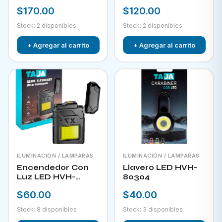
RECARGABLE CON
$170.00
$120.00
PANEL SOLAR FOL
D34
Stock: 2 disponibles
Stock: 2 disponibles
+ Agregar al carrito
+ Agregar al carrito
ILUMINACIÓN / LAMPARAS
ILUMINACIÓN / LAMPARAS
Encendedor Con
Llavero LED HVH-
Luz LED HVH-
80304
80303
$60.00
$40.00
Stock: 8 disponibles
Stock: 3 disponibles