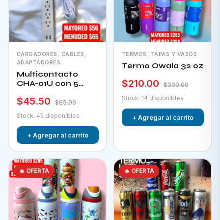
CARGADORES, CABLES,
TERMOS ,TAPAS Y VASOS
ADAPTADORES
Termo Owala 32 oz
Multicontacto
$210.00
CHA-01U con 5
$300.00
tomacorrientes + 2
Stock: 14 disponibles
$45.50
puertos usb e
$65.00
interruptor
Stock: 45 disponibles
+ Agregar al carrito
+ Agregar al carrito
🔥 OFERTA
🔥 OFERTA