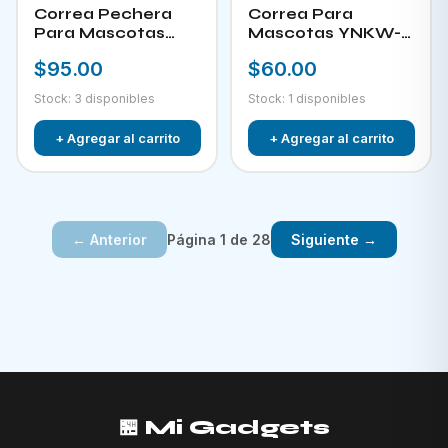
Correa Pechera
Correa Para
Para Mascotas
Mascotas YNKW-
YNKW-15452
15580
$95.00
$60.00
Stock: 3 disponibles
Stock: 1 disponibles
+ Agregar al carrito
+ Agregar al carrito
Página 1 de 28
← Anterior
Siguiente →
🏪 Mi Gadgets