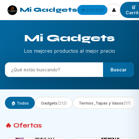
🛒
Mi Gadgets
👤
👁️ 229,859
Carrit
Mi Gadgets
Los mejores productos al mejor precio
Buscar
🏠 Todos
Gadgets
(212)
Termos ,Tapas y Vasos
(17)
🔥 Ofertas