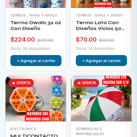
TERMOS ,TAPAS Y VASOS
TERMOS ,TAPAS Y VASOS
Termo Owala 32 oz
Termo Lata Con
Con Diseño
Diseños Vicios 500
Ml
$224.00
$70.00
$320.00
$100.00
Stock: 34 disponibles
Stock: 24 disponibles
+ Agregar al carrito
+ Agregar al carrito
🔥 OFERTA
🔥 OFERTA
ELECTRÓNICA
SOMBRILLAS E
IMPERMEABLES
MULTICONTACTO