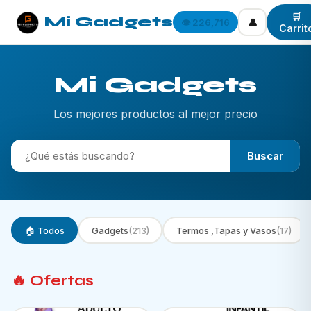
🛒
Mi Gadgets
👤
👁️ 226,716
Carrit
Mi Gadgets
Los mejores productos al mejor precio
Buscar
🏠 Todos
Gadgets
(213)
Termos ,Tapas y Vasos
(17)
🔥 Ofertas