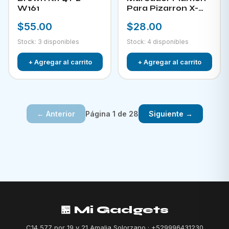
W161
Para Pizarron X-
882
$55.00
$28.00
Stock: 3 disponibles
Stock: 4 disponibles
+ Agregar al carrito
+ Agregar al carrito
Página 1 de 28
← Anterior
Siguiente →
🏪 Mi Gadgets
C14 577 por 19 y 21 Amalia Solorzano · +529996431230