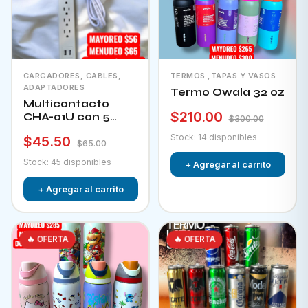
CARGADORES, CABLES,
TERMOS ,TAPAS Y VASOS
ADAPTADORES
Termo Owala 32 oz
Multicontacto
$210.00
CHA-01U con 5
$300.00
tomacorrientes + 2
Stock: 14 disponibles
$45.50
puertos usb e
$65.00
interruptor
Stock: 45 disponibles
+ Agregar al carrito
+ Agregar al carrito
🔥 OFERTA
🔥 OFERTA