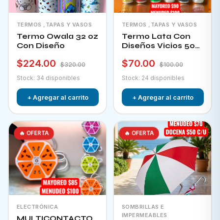
TERMOS ,TAPAS Y VASOS
TERMOS ,TAPAS Y VASOS
Termo Owala 32 oz
Termo Lata Con
Con Diseño
Diseños Vicios 500
Ml
$224.00
$70.00
$320.00
$100.00
Stock: 34 disponibles
Stock: 24 disponibles
+ Agregar al carrito
+ Agregar al carrito
🔥 OFERTA
🔥 OFERTA
ELECTRÓNICA
SOMBRILLAS E
IMPERMEABLES
MULTICONTACTO