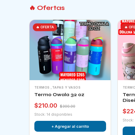
🔥 Ofertas
🔥 OFERTA
🔥 OF
TERMOS ,TAPAS Y VASOS
TERMO
Termo Owala 32 oz
Term
Dise
$210.00
$300.00
$22
Stock: 14 disponibles
Stock:
+ Agregar al carrito