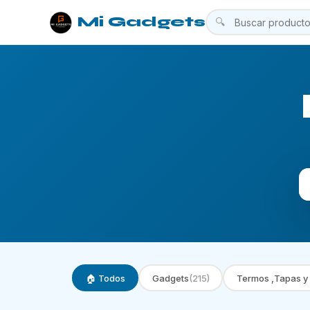
Mi Gadgets
🔍
🏠 Todos
Gadgets
(215)
Termos ,Tapas y