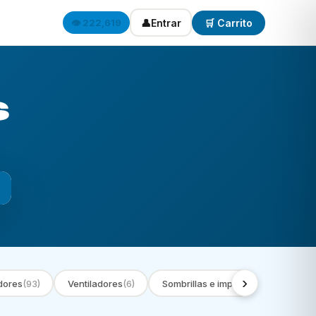
👤
Entrar
🛒 Carrito
👁️ 222,619
s
›
dores
(93)
Ventiladores
(6)
Sombrillas e impermeables
(9)