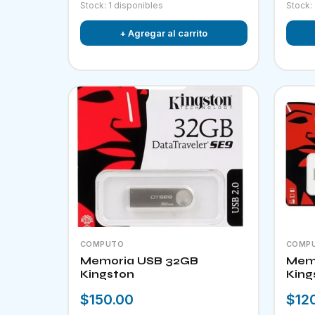
Stock: 1 disponibles
Stock:
+ Agregar al carrito
COMPUTO
COMP
Memoria USB 32GB
Memo
Kingston
King
$150.00
$12