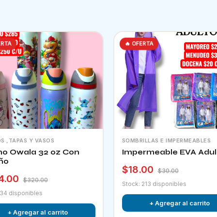
ERTA
🔥 OFERTA
S ,TAPAS Y VASOS
SOMBRILLAS E IMPERMEABLES
o Owala 32 oz Con
Impermeable EVA Adul
ño
$18.00
$30.00
4.00
$320.00
Stock: 213 disponibles
 34 disponibles
+ Agregar al carrito
+ Agregar al carrito