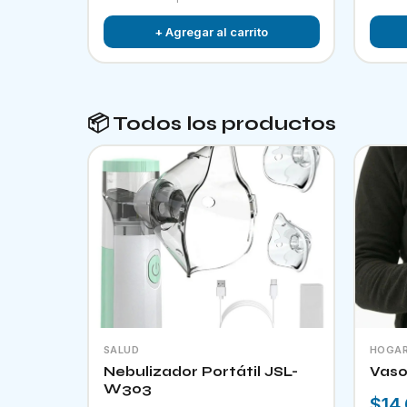
+ Agregar al carrito
📦 Todos los productos
SALUD
HOGA
Nebulizador Portátil JSL-
Vaso
W303
$14