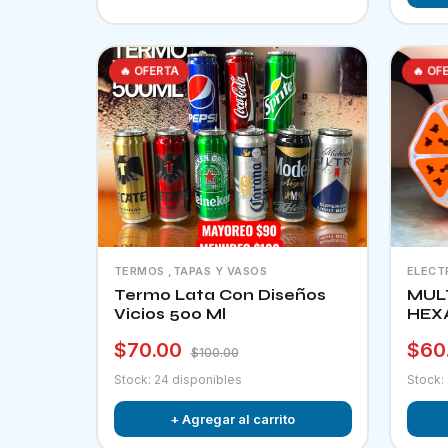
🔥 OFERTA
🔥 OF
TERMOS ,TAPAS Y VASOS
ELECT
Termo Lata Con Diseños
MUL
Vicios 500 Ml
HEX
$70.00
$60
$100.00
Stock: 24 disponibles
Stock:
+ Agregar al carrito