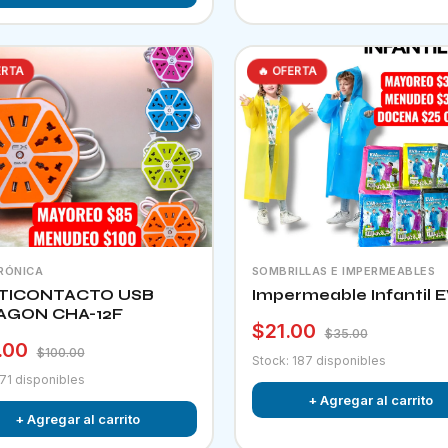
ERTA
🔥 OFERTA
RÓNICA
SOMBRILLAS E IMPERMEABLES
TICONTACTO USB
Impermeable Infantil 
AGON CHA-12F
$21.00
$35.00
.00
$100.00
Stock: 187 disponibles
 71 disponibles
+ Agregar al carrito
+ Agregar al carrito