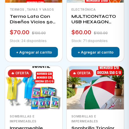
TERMOS ,TAPAS Y VASOS
ELECTRÓNICA
Termo Lata Con
MULTICONTACTO
Diseños Vicios 500
USB HEXAGON
Ml
CHA-12F
$70.00
$60.00
$100.00
$100.00
Stock: 24 disponibles
Stock: 71 disponibles
+ Agregar al carrito
+ Agregar al carrito
🔥 OFERTA
🔥 OFERTA
SOMBRILLAS E
SOMBRILLAS E
IMPERMEABLES
IMPERMEABLES
Impermeable
Sombrilla Tricolor