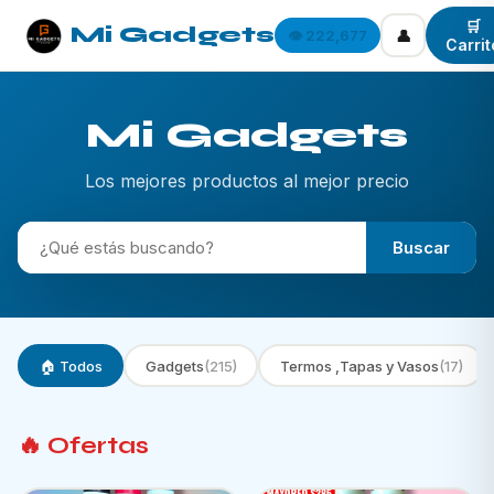
🛒
Mi Gadgets
👤
👁️ 222,677
Carrit
Mi Gadgets
Los mejores productos al mejor precio
Buscar
🏠 Todos
Gadgets
(215)
Termos ,Tapas y Vasos
(17)
🔥 Ofertas