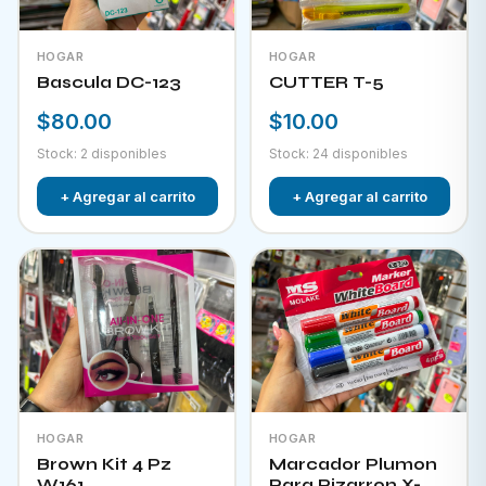
HOGAR
HOGAR
Bascula DC-123
CUTTER T-5
$80.00
$10.00
Stock: 2 disponibles
Stock: 24 disponibles
+ Agregar al carrito
+ Agregar al carrito
HOGAR
HOGAR
Brown Kit 4 Pz
Marcador Plumon
W161
Para Pizarron X-