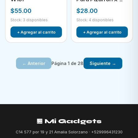
882
$55.00
$28.00
Stock: 3 disponibles
Stock: 4 disponibles
+ Agregar al carrito
+ Agregar al carrito
Página 1 de 28
← Anterior
Siguiente →
🏪 Mi Gadgets
C14 577 por 19 y 21 Amalia Solorzano · +529996431230