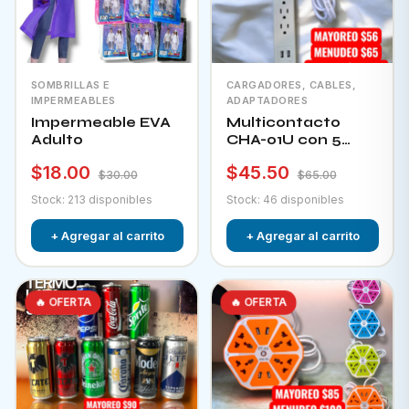
SOMBRILLAS E
CARGADORES, CABLES,
IMPERMEABLES
ADAPTADORES
Impermeable EVA
Multicontacto
Adulto
CHA-01U con 5
tomacorrientes + 2
$18.00
$45.50
puertos usb e
$30.00
$65.00
interruptor
Stock: 213 disponibles
Stock: 46 disponibles
+ Agregar al carrito
+ Agregar al carrito
🔥 OFERTA
🔥 OFERTA