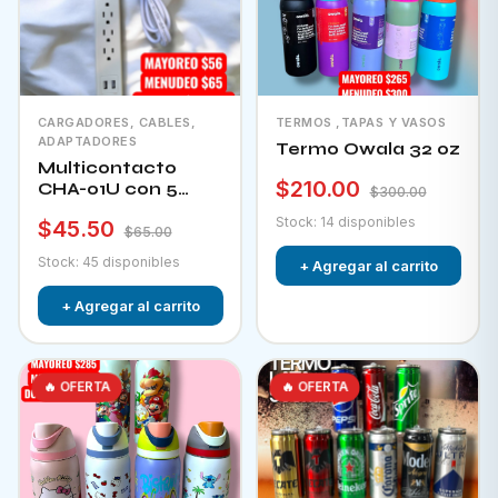
CARGADORES, CABLES,
TERMOS ,TAPAS Y VASOS
ADAPTADORES
Termo Owala 32 oz
Multicontacto
$210.00
CHA-01U con 5
$300.00
tomacorrientes + 2
Stock: 14 disponibles
$45.50
puertos usb e
$65.00
interruptor
Stock: 45 disponibles
+ Agregar al carrito
+ Agregar al carrito
🔥 OFERTA
🔥 OFERTA