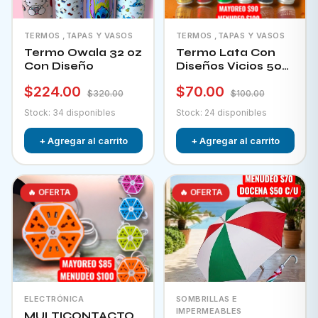
TERMOS ,TAPAS Y VASOS
TERMOS ,TAPAS Y VASOS
Termo Owala 32 oz
Termo Lata Con
Con Diseño
Diseños Vicios 500
Ml
$224.00
$70.00
$320.00
$100.00
Stock: 34 disponibles
Stock: 24 disponibles
+ Agregar al carrito
+ Agregar al carrito
🔥 OFERTA
🔥 OFERTA
ELECTRÓNICA
SOMBRILLAS E
IMPERMEABLES
MULTICONTACTO