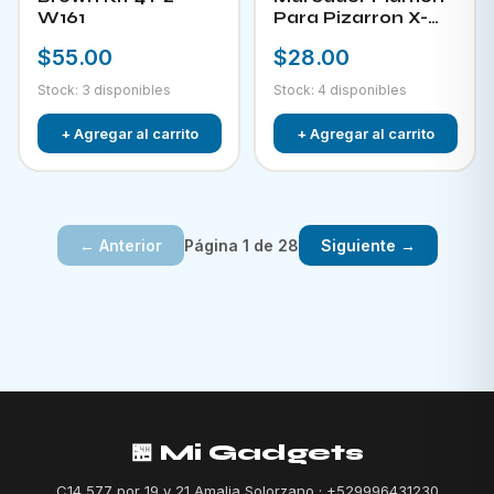
W161
Para Pizarron X-
882
$55.00
$28.00
Stock: 3 disponibles
Stock: 4 disponibles
+ Agregar al carrito
+ Agregar al carrito
Página 1 de 28
← Anterior
Siguiente →
🏪 Mi Gadgets
C14 577 por 19 y 21 Amalia Solorzano · +529996431230