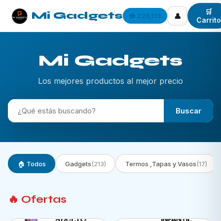
🛒
Mi Gadgets
👤
👁️ 225,113
Carrito
Mi Gadgets
Los mejores productos al mejor precio
Buscar
🏠 Todos
Gadgets
(213)
Termos ,Tapas y Vasos
(17)
🔥 Ofertas