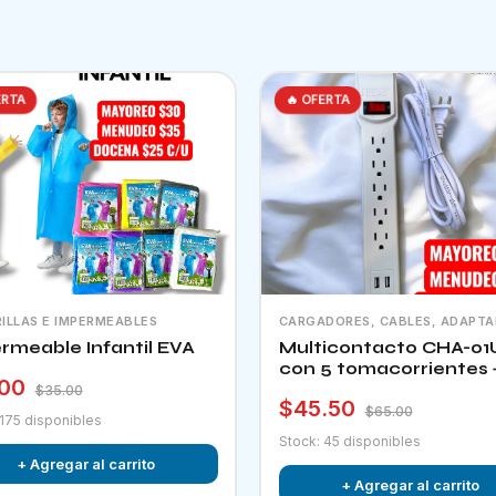
ERTA
🔥 OFERTA
ILLAS E IMPERMEABLES
CARGADORES, CABLES, ADAPT
rmeable Infantil EVA
Multicontacto CHA-01
con 5 tomacorrientes 
.00
puertos usb e interrup
$35.00
$45.50
$65.00
 175 disponibles
Stock: 45 disponibles
+ Agregar al carrito
+ Agregar al carrito