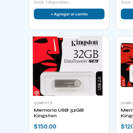
Stock: 1 disponibles
Stock:
+ Agregar al carrito
COMPUTO
COMP
Memoria USB 32GB
Memo
Kingston
King
$150.00
$12