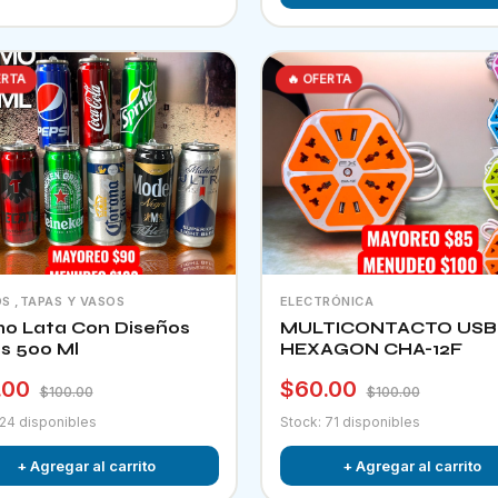
ERTA
🔥 OFERTA
S ,TAPAS Y VASOS
ELECTRÓNICA
o Lata Con Diseños
MULTICONTACTO USB
os 500 Ml
HEXAGON CHA-12F
.00
$60.00
$100.00
$100.00
 24 disponibles
Stock: 71 disponibles
+ Agregar al carrito
+ Agregar al carrito