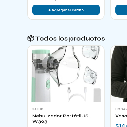
+ Agregar al carrito
📦 Todos los productos
SALUD
HOGA
Nebulizador Portátil JSL-
Vaso
W303
$14