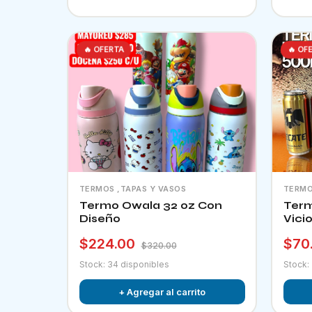
🔥 OFERTA
🔥 OF
TERMOS ,TAPAS Y VASOS
TERMO
Termo Owala 32 oz Con
Term
Diseño
Vici
$224.00
$70
$320.00
Stock: 34 disponibles
Stock:
+ Agregar al carrito