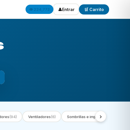
👤
Entrar
🛒 Carrito
👁️ 224,772
s
›
dores
(94)
Ventiladores
(6)
Sombrillas e impermeables
(9)