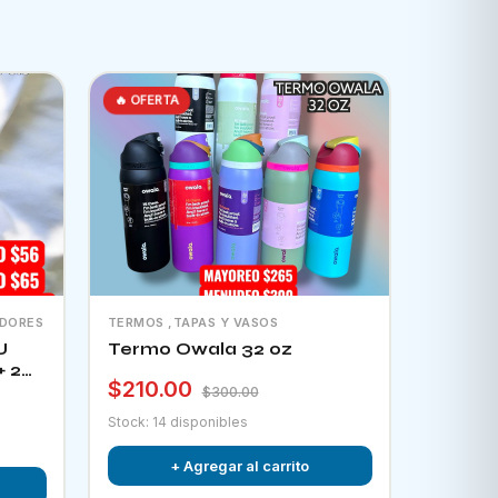
🔥 OFERTA
ADORES
TERMOS ,TAPAS Y VASOS
U
Termo Owala 32 oz
+ 2
$210.00
tor
$300.00
Stock: 14 disponibles
+ Agregar al carrito