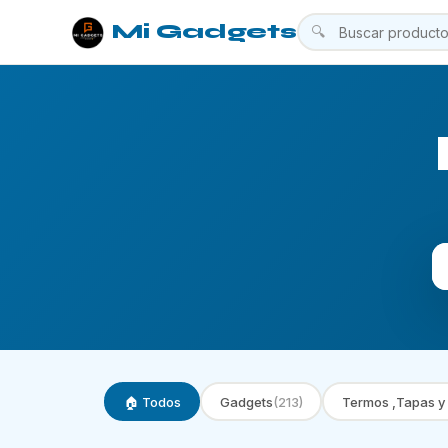
Mi Gadgets
🔍
🏠 Todos
Gadgets
(213)
Termos ,Tapas y