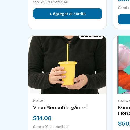
Stock: 2 disponibles
Stock:
+ Agregar al carrito
HOGAR
GADG
Vaso Reusable 360 ml
Mica 9d Pa
Hono
$14.00
$50
Stock: 10 disponibles