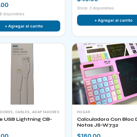
.00
Stock: 3 disponibles
 8 disponibles
+ Agregar al carrito
+ Agregar al carrito
DORES, CABLES, ADAPTADORES
HOGAR
e USB Lightning CB-
Calculadora Con Bloc 
Notas JS-W732
.00
$180.00