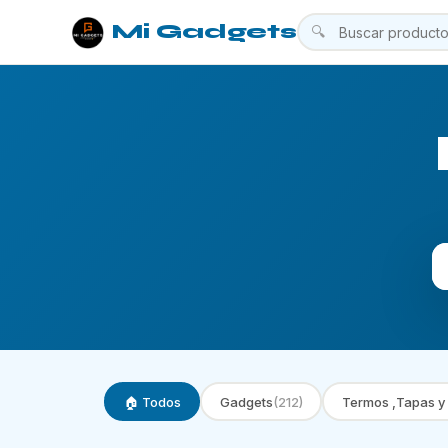
Mi Gadgets
🔍
🏠 Todos
Gadgets
(212)
Termos ,Tapas y