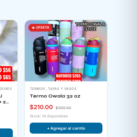
🔥 OFERTA
ADORES
TERMOS ,TAPAS Y VASOS
U
Termo Owala 32 oz
+ 2
$210.00
tor
$300.00
Stock: 14 disponibles
+ Agregar al carrito