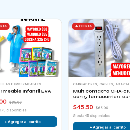
ERTA
🔥 OFERTA
ILLAS E IMPERMEABLES
CARGADORES, CABLES, ADAPT
rmeable Infantil EVA
Multicontacto CHA-01
con 5 tomacorrientes 
.00
puertos usb e interrup
$35.00
$45.50
$65.00
 175 disponibles
Stock: 45 disponibles
+ Agregar al carrito
+ Agregar al carrito