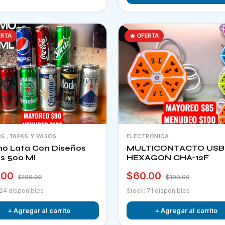
ERTA
🔥 OFERTA
S ,TAPAS Y VASOS
ELECTRÓNICA
o Lata Con Diseños
MULTICONTACTO USB
os 500 Ml
HEXAGON CHA-12F
.00
$60.00
$100.00
$100.00
 24 disponibles
Stock: 71 disponibles
+ Agregar al carrito
+ Agregar al carrito