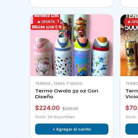
🔥 OFERTA
🔥 OF
TERMOS ,TAPAS Y VASOS
TERMO
Termo Owala 32 oz Con
Term
Diseño
Vici
$224.00
$70
$320.00
Stock: 34 disponibles
Stock:
+ Agregar al carrito