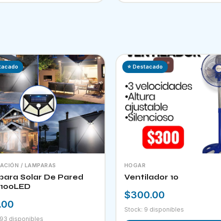
tacado
⭐ Destacado
NACIÓN / LAMPARAS
HOGAR
ara Solar De Pared
Ventilador 10
100LED
$300.00
.00
Stock: 9 disponibles
 93 disponibles