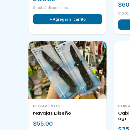
$60
Stock: 2 disponibles
Stock:
+ Agregar al carrito
HERRAMIENTAS
CARGA
Navajas Diseño
Cabl
031
$55.00
$35