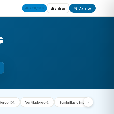
👤
Entrar
🛒 Carrito
👁️ 228,583
s
›
dores
(101)
Ventiladores
(6)
Sombrillas e impermeables
(9)