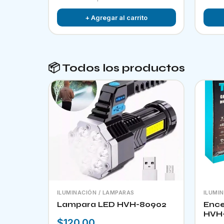
+ Agregar al carrito
📦 Todos los productos
ILUMINACIÓN / LAMPARAS
ILUMI
Lampara LED HVH-80902
Ence
HVH
$120.00