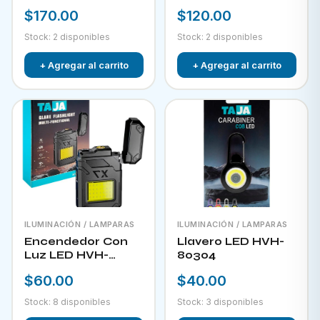
RECARGABLE CON
$170.00
$120.00
PANEL SOLAR FOL
D34
Stock: 2 disponibles
Stock: 2 disponibles
+ Agregar al carrito
+ Agregar al carrito
ILUMINACIÓN / LAMPARAS
ILUMINACIÓN / LAMPARAS
Encendedor Con
Llavero LED HVH-
Luz LED HVH-
80304
80303
$60.00
$40.00
Stock: 8 disponibles
Stock: 3 disponibles