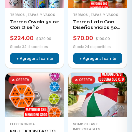
TERMOS ,TAPAS Y VASOS
TERMOS ,TAPAS Y VASOS
Termo Owala 32 oz
Termo Lata Con
Con Diseño
Diseños Vicios 500
Ml
$224.00
$70.00
$320.00
$100.00
Stock: 34 disponibles
Stock: 24 disponibles
+ Agregar al carrito
+ Agregar al carrito
🔥 OFERTA
🔥 OFERTA
ELECTRÓNICA
SOMBRILLAS E
IMPERMEABLES
MULTICONTACTO