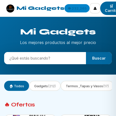
🛒
Mi Gadgets
👤
👁️ 232,265
Carrit
Mi Gadgets
Los mejores productos al mejor precio
Buscar
🏠 Todos
Gadgets
(212)
Termos ,Tapas y Vasos
(17)
🔥 Ofertas