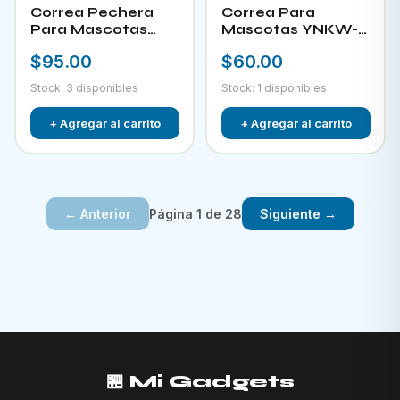
Correa Pechera
Correa Para
Para Mascotas
Mascotas YNKW-
YNKW-15452
15580
$95.00
$60.00
Stock: 3 disponibles
Stock: 1 disponibles
+ Agregar al carrito
+ Agregar al carrito
Página 1 de 28
← Anterior
Siguiente →
🏪 Mi Gadgets