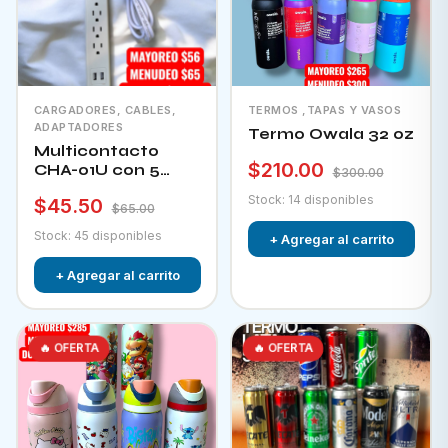
CARGADORES, CABLES,
TERMOS ,TAPAS Y VASOS
ADAPTADORES
Termo Owala 32 oz
Multicontacto
$210.00
CHA-01U con 5
$300.00
tomacorrientes + 2
Stock: 14 disponibles
$45.50
puertos usb e
$65.00
interruptor
Stock: 45 disponibles
+ Agregar al carrito
+ Agregar al carrito
🔥 OFERTA
🔥 OFERTA