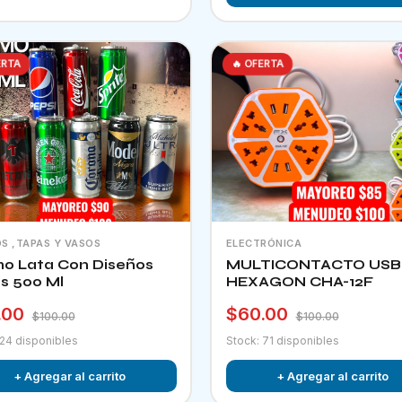
ERTA
🔥 OFERTA
S ,TAPAS Y VASOS
ELECTRÓNICA
o Lata Con Diseños
MULTICONTACTO USB
os 500 Ml
HEXAGON CHA-12F
.00
$60.00
$100.00
$100.00
 24 disponibles
Stock: 71 disponibles
+ Agregar al carrito
+ Agregar al carrito