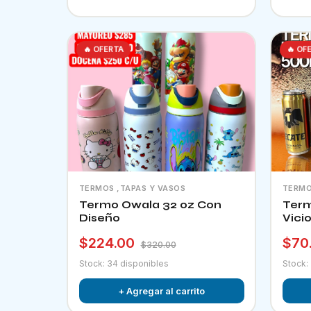
🔥 OFERTA
🔥 OF
TERMOS ,TAPAS Y VASOS
TERMO
Termo Owala 32 oz Con
Term
Diseño
Vici
$224.00
$70
$320.00
Stock: 34 disponibles
Stock:
+ Agregar al carrito