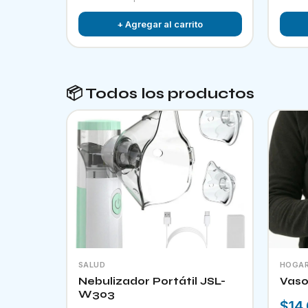
+ Agregar al carrito
📦 Todos los productos
SALUD
HOGA
Nebulizador Portátil JSL-
Vaso
W303
$14