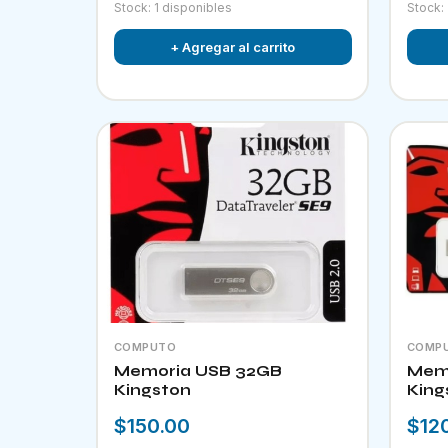
Stock: 1 disponibles
Stock:
+ Agregar al carrito
COMPUTO
COMP
Memoria USB 32GB
Memo
Kingston
King
$150.00
$12