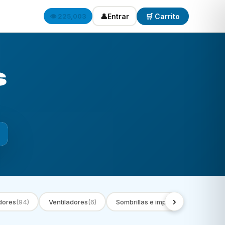
👤
Entrar
🛒 Carrito
👁️ 225,003
s
›
dores
(94)
Ventiladores
(6)
Sombrillas e impermeables
(9)