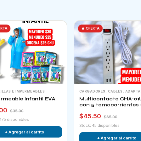
ERTA
🔥 OFERTA
ILLAS E IMPERMEABLES
CARGADORES, CABLES, ADAPT
rmeable Infantil EVA
Multicontacto CHA-01
con 5 tomacorrientes 
.00
puertos usb e interrup
$35.00
$45.50
$65.00
 175 disponibles
Stock: 45 disponibles
+ Agregar al carrito
+ Agregar al carrito