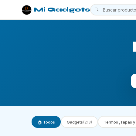
Mi Gadgets
🔍
🏠 Todos
Gadgets
(213)
Termos ,Tapas y