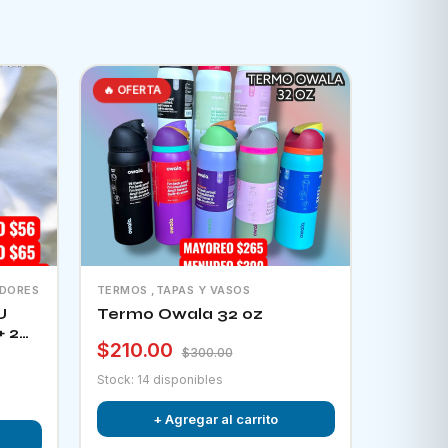
🔥 OFERTA
ADORES
TERMOS ,TAPAS Y VASOS
U
Termo Owala 32 oz
+ 2
$210.00
tor
$300.00
Stock: 14 disponibles
+ Agregar al carrito