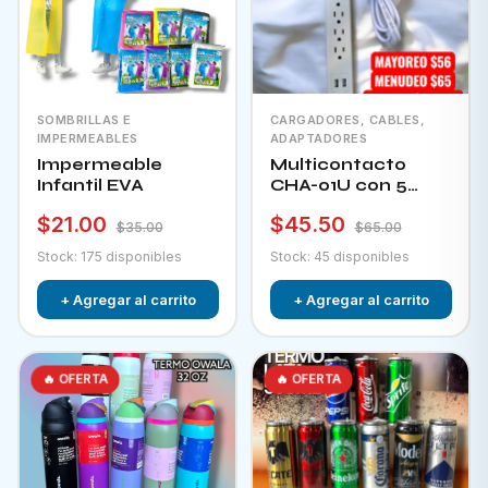
SOMBRILLAS E
CARGADORES, CABLES,
IMPERMEABLES
ADAPTADORES
Impermeable
Multicontacto
Infantil EVA
CHA-01U con 5
tomacorrientes + 2
$21.00
$45.50
puertos usb e
$35.00
$65.00
interruptor
Stock: 175 disponibles
Stock: 45 disponibles
+ Agregar al carrito
+ Agregar al carrito
🔥 OFERTA
🔥 OFERTA