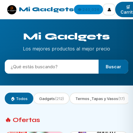
🛒
Mi Gadgets
👤
👁️ 240,026
Carri
Mi Gadgets
Los mejores productos al mejor precio
Buscar
🏠 Todos
Gadgets
(212)
Termos ,Tapas y Vasos
(17)
🔥 Ofertas