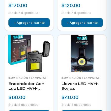
RECARGABLE CON
$170.00
$120.00
PANEL SOLAR FOL
D34
Stock: 2 disponibles
Stock: 2 disponibles
+ Agregar al carrito
+ Agregar al carrito
ILUMINACIÓN / LAMPARAS
ILUMINACIÓN / LAMPARAS
Encendedor Con
Llavero LED HVH-
Luz LED HVH-
80304
80303
$60.00
$40.00
Stock: 8 disponibles
Stock: 3 disponibles