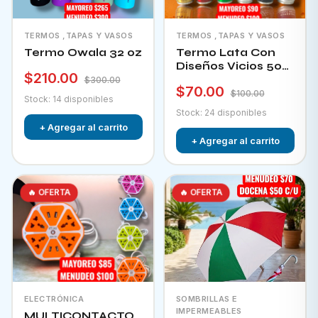
TERMOS ,TAPAS Y VASOS
TERMOS ,TAPAS Y VASOS
Termo Owala 32 oz
Termo Lata Con
Diseños Vicios 500
$210.00
Ml
$300.00
$70.00
$100.00
Stock: 14 disponibles
Stock: 24 disponibles
+ Agregar al carrito
+ Agregar al carrito
🔥 OFERTA
🔥 OFERTA
ELECTRÓNICA
SOMBRILLAS E
IMPERMEABLES
MULTICONTACTO