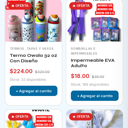
🔥 OFERTA
🔥 OFERTA
TERMOS ,TAPAS Y VASOS
SOMBRILLAS E
IMPERMEABLES
Termo Owala 32 oz
Impermeable EVA
Con Diseño
Adulto
$224.00
$320.00
$18.00
$30.00
Stock: 32 disponibles
Stock: 189 disponibles
+ Agregar al carrito
+ Agregar al carrito
🔥 OFERTA
🔥 OFERTA