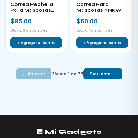
Correa Pechera
Correa Para
Para Mascotas
Mascotas YNKW-
YNKW-15452
15580
$95.00
$60.00
Stock: 3 disponibles
Stock: 1 disponibles
+ Agregar al carrito
+ Agregar al carrito
Página 1 de 28
← Anterior
Siguiente →
🏪 Mi Gadgets