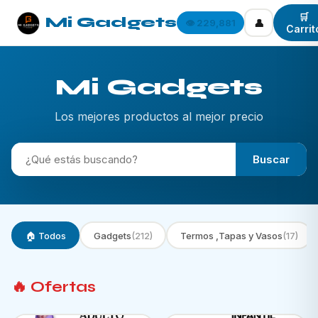
🛒
Mi Gadgets
👤
👁️ 229,881
Carrit
Mi Gadgets
Los mejores productos al mejor precio
Buscar
🏠 Todos
Gadgets
(212)
Termos ,Tapas y Vasos
(17)
🔥 Ofertas