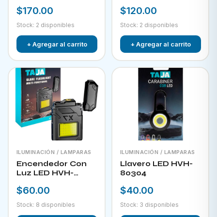
RECARGABLE CON
$170.00
$120.00
PANEL SOLAR FOL
D34
Stock: 2 disponibles
Stock: 2 disponibles
+ Agregar al carrito
+ Agregar al carrito
ILUMINACIÓN / LAMPARAS
ILUMINACIÓN / LAMPARAS
Encendedor Con
Llavero LED HVH-
Luz LED HVH-
80304
80303
$60.00
$40.00
Stock: 8 disponibles
Stock: 3 disponibles