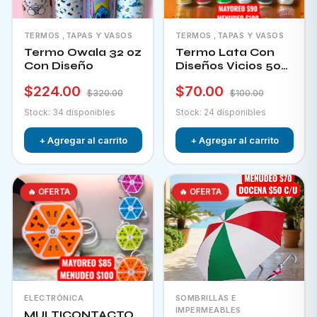
TERMOS ,TAPAS Y VASOS
TERMOS ,TAPAS Y VASOS
Termo Owala 32 oz
Termo Lata Con
Con Diseño
Diseños Vicios 500
Ml
$224.00
$70.00
$320.00
$100.00
Stock: 34 disponibles
Stock: 24 disponibles
+ Agregar al carrito
+ Agregar al carrito
🔥 OFERTA
🔥 OFERTA
ELECTRÓNICA
SOMBRILLAS E
IMPERMEABLES
MULTICONTACTO