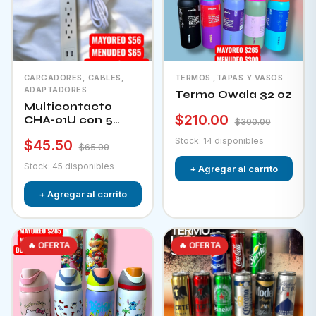
CARGADORES, CABLES,
TERMOS ,TAPAS Y VASOS
ADAPTADORES
Termo Owala 32 oz
Multicontacto
$210.00
CHA-01U con 5
$300.00
tomacorrientes + 2
Stock: 14 disponibles
$45.50
puertos usb e
$65.00
interruptor
Stock: 45 disponibles
+ Agregar al carrito
+ Agregar al carrito
🔥 OFERTA
🔥 OFERTA