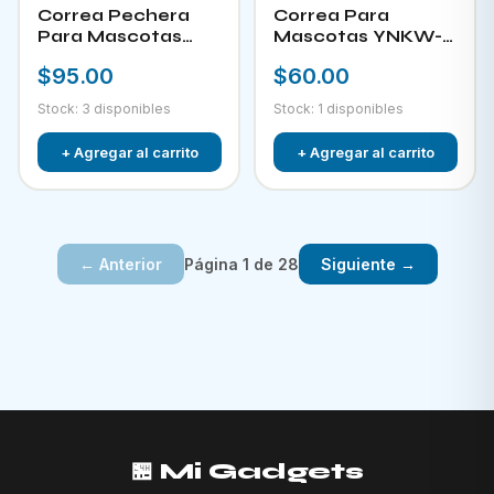
Correa Pechera
Correa Para
Para Mascotas
Mascotas YNKW-
YNKW-15452
15580
$95.00
$60.00
Stock: 3 disponibles
Stock: 1 disponibles
+ Agregar al carrito
+ Agregar al carrito
Página 1 de 28
← Anterior
Siguiente →
🏪 Mi Gadgets