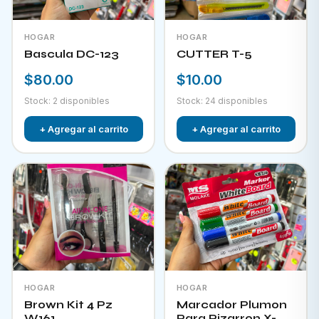
HOGAR
HOGAR
Bascula DC-123
CUTTER T-5
$80.00
$10.00
Stock: 2 disponibles
Stock: 24 disponibles
+ Agregar al carrito
+ Agregar al carrito
HOGAR
HOGAR
Brown Kit 4 Pz
Marcador Plumon
W161
Para Pizarron X-