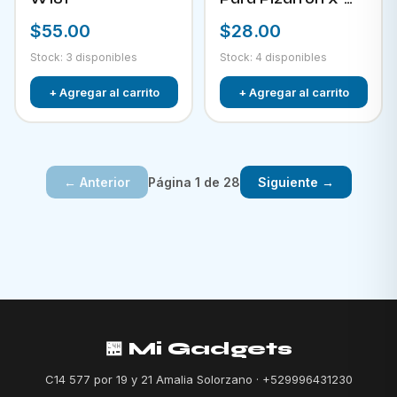
882
$55.00
$28.00
Stock: 3 disponibles
Stock: 4 disponibles
+ Agregar al carrito
+ Agregar al carrito
Página 1 de 28
← Anterior
Siguiente →
🏪 Mi Gadgets
C14 577 por 19 y 21 Amalia Solorzano · +529996431230