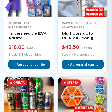
SOMBRILLAS E
CARGADORES, CABLES,
IMPERMEABLES
ADAPTADORES
Impermeable EVA
Multicontacto
Adulto
CHA-01U con 5
tomacorrientes + 2
$18.00
$45.50
puertos usb e
$30.00
$65.00
interruptor
Stock: 213 disponibles
Stock: 46 disponibles
+ Agregar al carrito
+ Agregar al carrito
🔥 OFERTA
🔥 OFERTA