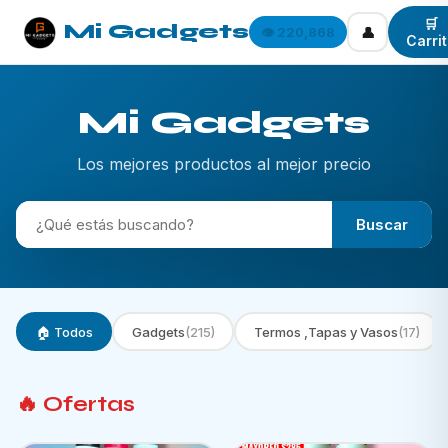
🛒
Mi Gadgets
👤
👁️ 220,868
Carri
Mi Gadgets
Los mejores productos al mejor precio
Buscar
🏠 Todos
Gadgets
(215)
Termos ,Tapas y Vasos
(17)
🔥 Ofertas