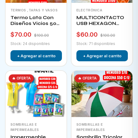
TERMOS ,TAPAS Y VASOS
ELECTRÓNICA
Termo Lata Con
MULTICONTACTO
Diseños Vicios 500
USB HEXAGON
Ml
CHA-12F
$70.00
$60.00
$100.00
$100.00
Stock: 24 disponibles
Stock: 71 disponibles
+ Agregar al carrito
+ Agregar al carrito
🔥 OFERTA
🔥 OFERTA
SOMBRILLAS E
SOMBRILLAS E
IMPERMEABLES
IMPERMEABLES
Impermeable
Sombrilla Tricolor