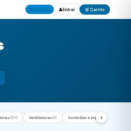
👤
Entrar
🛒 Carrito
👁️ 230,543
s
›
dores
(101)
Ventiladores
(6)
Sombrillas e impermeables
(9)