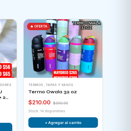
🔥 OFERTA
ADORES
TERMOS ,TAPAS Y VASOS
U
Termo Owala 32 oz
+ 2
$210.00
tor
$300.00
Stock: 14 disponibles
+ Agregar al carrito