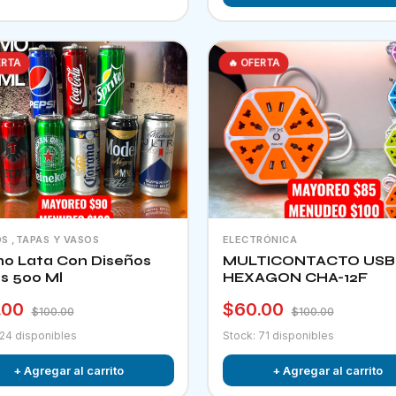
ERTA
🔥 OFERTA
S ,TAPAS Y VASOS
ELECTRÓNICA
o Lata Con Diseños
MULTICONTACTO USB
os 500 Ml
HEXAGON CHA-12F
.00
$60.00
$100.00
$100.00
 24 disponibles
Stock: 71 disponibles
+ Agregar al carrito
+ Agregar al carrito