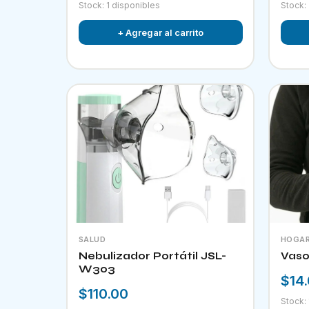
Stock: 1 disponibles
Stock:
+ Agregar al carrito
SALUD
HOGA
Nebulizador Portátil JSL-
Vaso
W303
$14
$110.00
Stock: