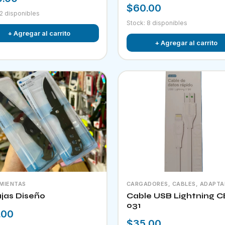
$60.00
 2 disponibles
Stock: 8 disponibles
+ Agregar al carrito
+ Agregar al carrito
MIENTAS
CARGADORES, CABLES, ADAPT
jas Diseño
Cable USB Lightning C
031
.00
$35.00