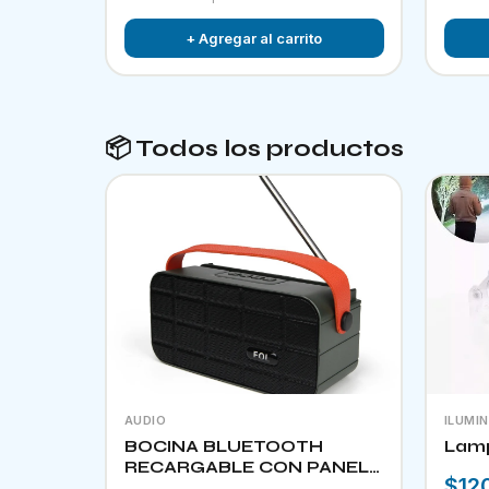
+ Agregar al carrito
📦 Todos los productos
AUDIO
ILUMI
BOCINA BLUETOOTH
Lam
RECARGABLE CON PANEL
$12
SOLAR FOL D34