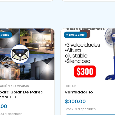
tacado
⭐ Destacado
NACIÓN / LAMPARAS
HOGAR
ara Solar De Pared
Ventilador 10
100LED
$300.00
.00
Stock: 9 disponibles
 93 disponibles