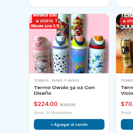
🔥 OFERTA
🔥 OF
TERMOS ,TAPAS Y VASOS
TERMO
Termo Owala 32 oz Con
Term
Diseño
Vici
$224.00
$70
$320.00
Stock: 34 disponibles
Stock:
+ Agregar al carrito