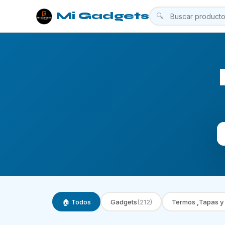
Mi Gadgets
🔍
🏠 Todos
Gadgets
(212)
Termos ,Tapas y