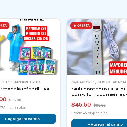
ERTA
🔥 OFERTA
ILLAS E IMPERMEABLES
CARGADORES, CABLES, ADAPT
rmeable Infantil EVA
Multicontacto CHA-01
con 5 tomacorrientes 
.00
puertos usb e interrup
$35.00
$45.50
$65.00
 175 disponibles
Stock: 45 disponibles
+ Agregar al carrito
+ Agregar al carrito