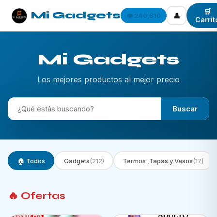
🛒
Mi Gadgets
👤
👁️ 240,610
Carrit
Mi Gadgets
Los mejores productos al mejor precio
Buscar
🏠 Todos
Gadgets
(212)
Termos ,Tapas y Vasos
(17)
🔥 Ofertas