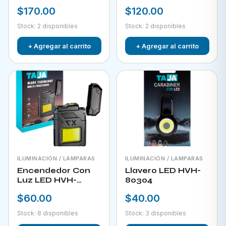
RECARGABLE CON
$170.00
$120.00
PANEL SOLAR FOL
D34
Stock: 2 disponibles
Stock: 2 disponibles
+ Agregar al carrito
+ Agregar al carrito
ILUMINACIÓN / LAMPARAS
ILUMINACIÓN / LAMPARAS
Encendedor Con
Llavero LED HVH-
Luz LED HVH-
80304
80303
$60.00
$40.00
Stock: 8 disponibles
Stock: 3 disponibles