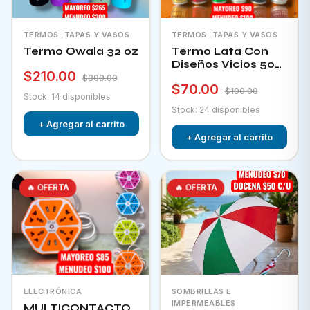
TERMOS ,TAPAS Y VASOS
TERMOS ,TAPAS Y VASOS
Termo Owala 32 oz
Termo Lata Con
Diseños Vicios 500
$210.00
Ml
$300.00
$70.00
$100.00
Stock: 14 disponibles
Stock: 24 disponibles
+ Agregar al carrito
+ Agregar al carrito
🔥 OFERTA
🔥 OFERTA
ELECTRÓNICA
SOMBRILLAS E
IMPERMEABLES
MULTICONTACTO