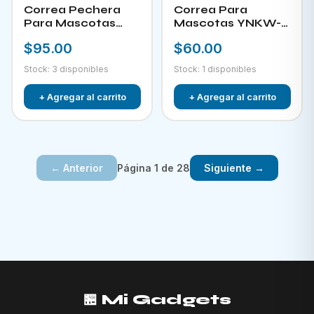
Correa Pechera
Correa Para
Para Mascotas
Mascotas YNKW-
YNKW-15452
15580
$95.00
$60.00
Stock: 3 disponibles
Stock: 1 disponibles
+ Agregar al carrito
+ Agregar al carrito
Página 1 de 28
← Anterior
Siguiente →
🏪 Mi Gadgets