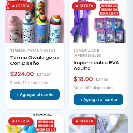
🔥 OFERTA
🔥 OFERTA
TERMOS ,TAPAS Y VASOS
SOMBRILLAS E
IMPERMEABLES
Termo Owala 32 oz
Impermeable EVA
Con Diseño
Adulto
$224.00
$320.00
$18.00
$30.00
Stock: 32 disponibles
Stock: 189 disponibles
+ Agregar al carrito
+ Agregar al carrito
🔥 OFERTA
🔥 OFERTA