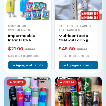
SOMBRILLAS E
CARGADORES, CABLES,
IMPERMEABLES
ADAPTADORES
Impermeable
Multicontacto
Infantil EVA
CHA-01U con 5
tomacorrientes + 2
$21.00
$45.50
puertos usb e
$35.00
$65.00
interruptor
Stock: 175 disponibles
Stock: 45 disponibles
+ Agregar al carrito
+ Agregar al carrito
🔥 OFERTA
🔥 OFERTA