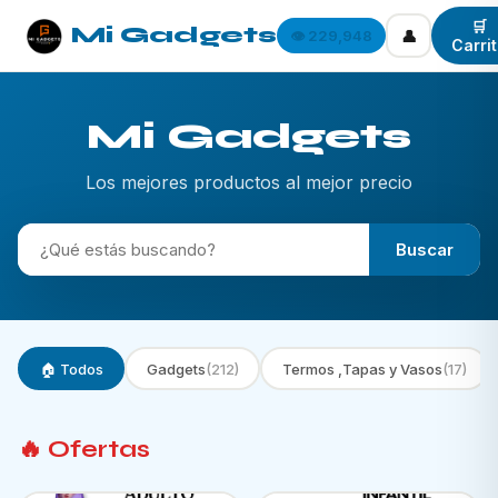
🛒
Mi Gadgets
👤
👁️ 229,948
Carri
Mi Gadgets
Los mejores productos al mejor precio
Buscar
🏠 Todos
Gadgets
(212)
Termos ,Tapas y Vasos
(17)
🔥 Ofertas