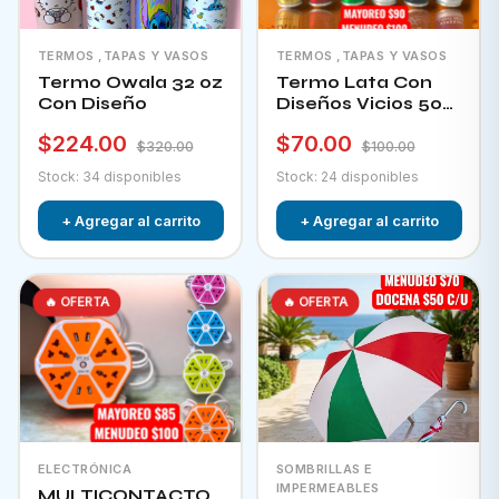
TERMOS ,TAPAS Y VASOS
TERMOS ,TAPAS Y VASOS
Termo Owala 32 oz
Termo Lata Con
Con Diseño
Diseños Vicios 500
Ml
$224.00
$70.00
$320.00
$100.00
Stock: 34 disponibles
Stock: 24 disponibles
+ Agregar al carrito
+ Agregar al carrito
🔥 OFERTA
🔥 OFERTA
ELECTRÓNICA
SOMBRILLAS E
IMPERMEABLES
MULTICONTACTO