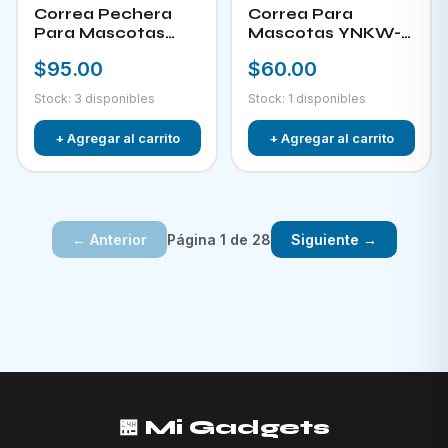
Correa Pechera
Correa Para
Para Mascotas
Mascotas YNKW-
YNKW-15452
15580
$95.00
$60.00
Stock: 3 disponibles
Stock: 1 disponibles
+ Agregar al carrito
+ Agregar al carrito
Página 1 de 28
← Anterior
Siguiente →
🏪 Mi Gadgets