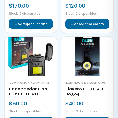
RECARGABLE CON
$170.00
$120.00
PANEL SOLAR FOL
D34
Stock: 2 disponibles
Stock: 2 disponibles
+ Agregar al carrito
+ Agregar al carrito
ILUMINACIÓN / LAMPARAS
ILUMINACIÓN / LAMPARAS
Encendedor Con
Llavero LED HVH-
Luz LED HVH-
80304
80303
$60.00
$40.00
Stock: 8 disponibles
Stock: 3 disponibles