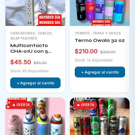
CARGADORES, CABLES,
TERMOS ,TAPAS Y VASOS
ADAPTADORES
Termo Owala 32 oz
Multicontacto
$210.00
CHA-01U con 5
$300.00
tomacorrientes + 2
Stock: 14 disponibles
$45.50
puertos usb e
$65.00
interruptor
Stock: 45 disponibles
+ Agregar al carrito
+ Agregar al carrito
🔥 OFERTA
🔥 OFERTA