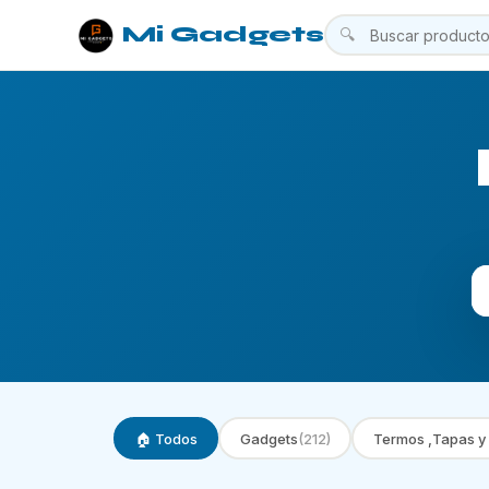
Mi Gadgets
🔍
🏠 Todos
Gadgets
(212)
Termos ,Tapas y