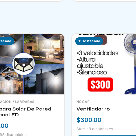
tacado
⭐ Destacado
NACIÓN / LAMPARAS
HOGAR
ara Solar De Pared
Ventilador 10
100LED
$300.00
.00
Stock: 8 disponibles
 93 disponibles