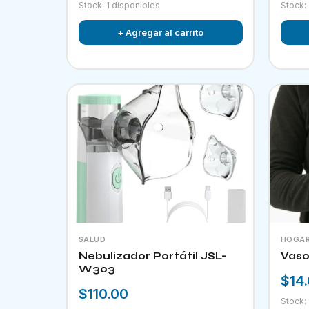
Stock: 1 disponibles
Stock:
+ Agregar al carrito
SALUD
HOGA
Nebulizador Portátil JSL-
Vaso
W303
$14
$110.00
Stock: