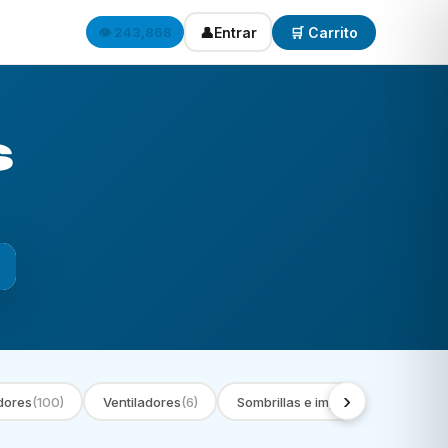
👤
Entrar
🛒 Carrito
👁️ 243,868
s
›
dores
(100)
Ventiladores
(6)
Sombrillas e impermeables
(9)