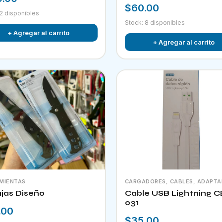
$60.00
 2 disponibles
Stock: 8 disponibles
+ Agregar al carrito
+ Agregar al carrito
MIENTAS
CARGADORES, CABLES, ADAPT
jas Diseño
Cable USB Lightning C
031
.00
$35.00