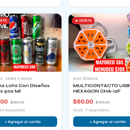
ERTA
🔥 OFERTA
S ,TAPAS Y VASOS
ELECTRÓNICA
o Lata Con Diseños
MULTICONTACTO USB
os 500 Ml
HEXAGON CHA-12F
.00
$60.00
$100.00
$100.00
 24 disponibles
Stock: 71 disponibles
+ Agregar al carrito
+ Agregar al carrito