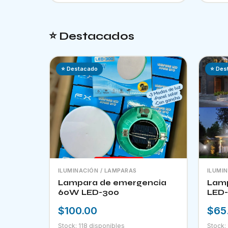
⭐ Destacados
⭐ Destacado
⭐ Des
ILUMINACIÓN / LAMPARAS
ILUMI
Lampara de emergencia
Lamp
60W LED-300
LED-
$100.00
$65
Stock: 118 disponibles
Stock: