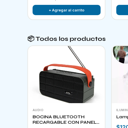
+ Agregar al carrito
📦 Todos los productos
AUDIO
ILUMI
BOCINA BLUETOOTH
Lam
RECARGABLE CON PANEL
$12
SOLAR FOL D34