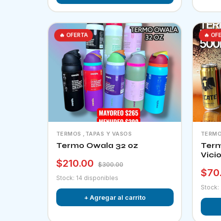
🔥 OFERTA
🔥 OF
TERMOS ,TAPAS Y VASOS
TERMO
Termo Owala 32 oz
Term
Vici
$210.00
$300.00
$70
Stock: 14 disponibles
Stock:
+ Agregar al carrito