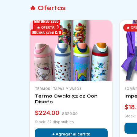
🔥 Ofertas
🔥 OFERTA
🔥 OF
TERMOS ,TAPAS Y VASOS
SOMBR
Termo Owala 32 oz Con
Impe
Diseño
$18
$224.00
$320.00
Stock:
Stock: 32 disponibles
+ Agregar al carrito