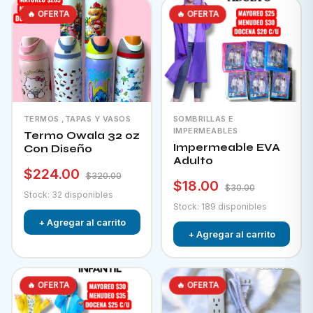
🔥 OFERTA
🔥 OFERTA
TERMOS ,TAPAS Y VASOS
SOMBRILLAS E
IMPERMEABLES
Termo Owala 32 oz
Impermeable EVA
Con Diseño
Adulto
$224.00
$320.00
$18.00
$30.00
Stock: 32 disponibles
Stock: 189 disponibles
+ Agregar al carrito
+ Agregar al carrito
🔥 OFERTA
🔥 OFERTA