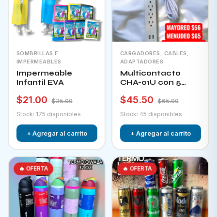
SOMBRILLAS E
CARGADORES, CABLES,
IMPERMEABLES
ADAPTADORES
Impermeable
Multicontacto
Infantil EVA
CHA-01U con 5
tomacorrientes + 2
$21.00
$45.50
puertos usb e
$35.00
$65.00
interruptor
Stock: 175 disponibles
Stock: 45 disponibles
+ Agregar al carrito
+ Agregar al carrito
🔥 OFERTA
🔥 OFERTA