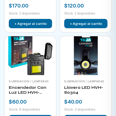
RECARGABLE CON
$170.00
$120.00
PANEL SOLAR FOL
D34
Stock: 2 disponibles
Stock: 2 disponibles
+ Agregar al carrito
+ Agregar al carrito
ILUMINACIÓN / LAMPARAS
ILUMINACIÓN / LAMPARAS
Encendedor Con
Llavero LED HVH-
Luz LED HVH-
80304
80303
$60.00
$40.00
Stock: 8 disponibles
Stock: 3 disponibles