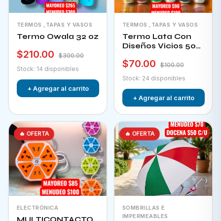
TERMOS ,TAPAS Y VASOS
TERMOS ,TAPAS Y VASOS
Termo Owala 32 oz
Termo Lata Con
Diseños Vicios 500
$210.00
Ml
$300.00
$70.00
$100.00
Stock: 14 disponibles
Stock: 24 disponibles
+ Agregar al carrito
+ Agregar al carrito
🔥 OFERTA
🔥 OFERTA
ELECTRÓNICA
SOMBRILLAS E
IMPERMEABLES
MULTICONTACTO