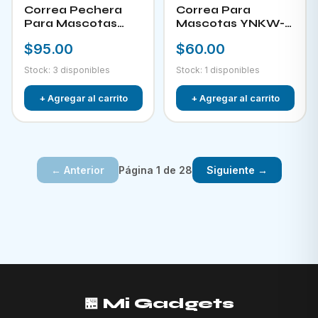
Correa Pechera
Correa Para
Para Mascotas
Mascotas YNKW-
YNKW-15452
15580
$95.00
$60.00
Stock: 3 disponibles
Stock: 1 disponibles
+ Agregar al carrito
+ Agregar al carrito
Página 1 de 28
← Anterior
Siguiente →
🏪 Mi Gadgets