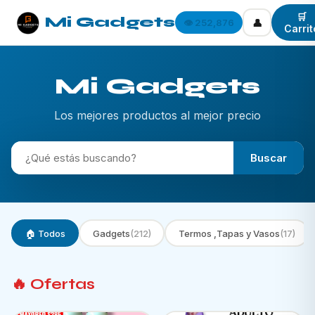
🛒
Mi Gadgets
👤
👁️ 252,876
Carrit
Mi Gadgets
Los mejores productos al mejor precio
Buscar
🏠 Todos
Gadgets
(212)
Termos ,Tapas y Vasos
(17)
🔥 Ofertas