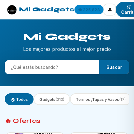
🛒
Mi Gadgets
👤
👁️ 225,823
Carrit
Mi Gadgets
Los mejores productos al mejor precio
Buscar
🏠 Todos
Gadgets
(213)
Termos ,Tapas y Vasos
(17)
🔥 Ofertas