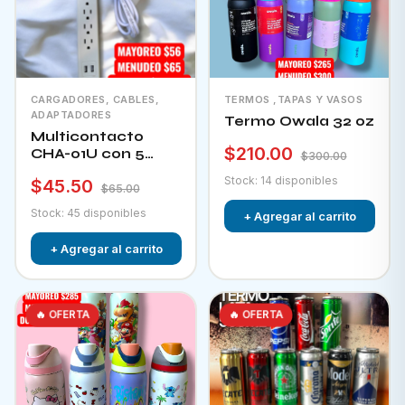
CARGADORES, CABLES,
TERMOS ,TAPAS Y VASOS
ADAPTADORES
Termo Owala 32 oz
Multicontacto
$210.00
CHA-01U con 5
$300.00
tomacorrientes + 2
Stock: 14 disponibles
$45.50
puertos usb e
$65.00
interruptor
Stock: 45 disponibles
+ Agregar al carrito
+ Agregar al carrito
🔥 OFERTA
🔥 OFERTA