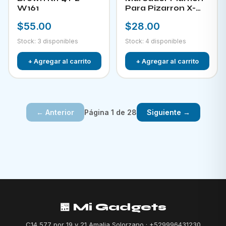
W161
Para Pizarron X-
882
$55.00
$28.00
Stock: 3 disponibles
Stock: 4 disponibles
+ Agregar al carrito
+ Agregar al carrito
Página 1 de 28
← Anterior
Siguiente →
🏪 Mi Gadgets
C14 577 por 19 y 21 Amalia Solorzano · +529996431230