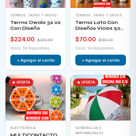
TERMOS ,TAPAS Y VASOS
TERMOS ,TAPAS Y VASOS
Termo Owala 32 oz
Termo Lata Con
Con Diseño
Diseños Vicios 500
Ml
$224.00
$70.00
$320.00
$100.00
Stock: 34 disponibles
Stock: 24 disponibles
+ Agregar al carrito
+ Agregar al carrito
🔥 OFERTA
🔥 OFERTA
ELECTRÓNICA
SOMBRILLAS E
IMPERMEABLES
MULTICONTACTO