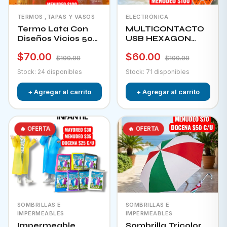
TERMOS ,TAPAS Y VASOS
ELECTRÓNICA
Termo Lata Con
MULTICONTACTO
Diseños Vicios 500
USB HEXAGON
Ml
CHA-12F
$70.00
$60.00
$100.00
$100.00
Stock: 24 disponibles
Stock: 71 disponibles
+ Agregar al carrito
+ Agregar al carrito
🔥 OFERTA
🔥 OFERTA
SOMBRILLAS E
SOMBRILLAS E
IMPERMEABLES
IMPERMEABLES
Impermeable
Sombrilla Tricolor