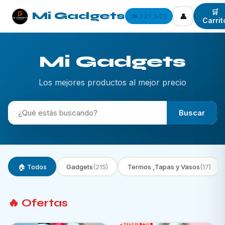
🛒
Mi Gadgets
👤
👁️ 221,343
Carrit
Mi Gadgets
Los mejores productos al mejor precio
Buscar
🏠 Todos
Gadgets
(215)
Termos ,Tapas y Vasos
(17)
🔥 Ofertas