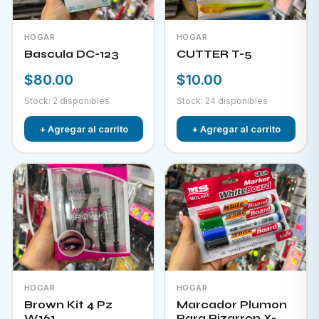
HOGAR
HOGAR
Bascula DC-123
CUTTER T-5
$80.00
$10.00
Stock: 2 disponibles
Stock: 24 disponibles
+ Agregar al carrito
+ Agregar al carrito
HOGAR
HOGAR
Brown Kit 4 Pz
Marcador Plumon
W161
Para Pizarron X-