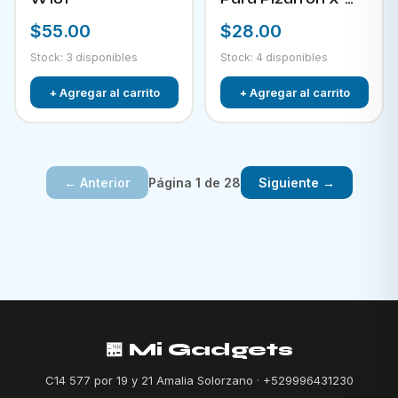
882
$55.00
$28.00
Stock: 3 disponibles
Stock: 4 disponibles
+ Agregar al carrito
+ Agregar al carrito
Página 1 de 28
← Anterior
Siguiente →
🏪 Mi Gadgets
C14 577 por 19 y 21 Amalia Solorzano · +529996431230