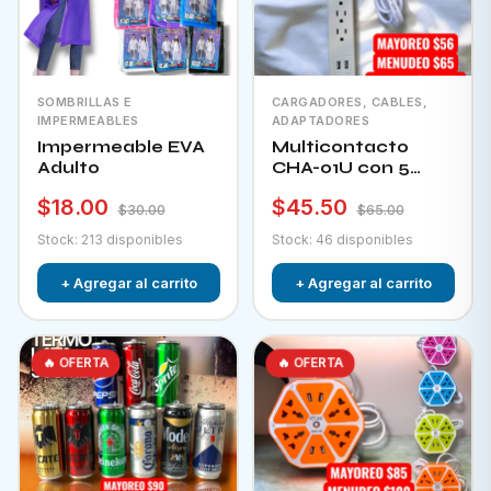
SOMBRILLAS E
CARGADORES, CABLES,
IMPERMEABLES
ADAPTADORES
Impermeable EVA
Multicontacto
Adulto
CHA-01U con 5
tomacorrientes + 2
$18.00
$45.50
puertos usb e
$30.00
$65.00
interruptor
Stock: 213 disponibles
Stock: 46 disponibles
+ Agregar al carrito
+ Agregar al carrito
🔥 OFERTA
🔥 OFERTA