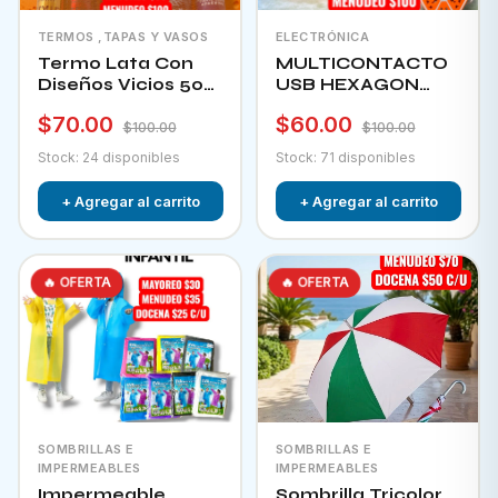
TERMOS ,TAPAS Y VASOS
ELECTRÓNICA
Termo Lata Con
MULTICONTACTO
Diseños Vicios 500
USB HEXAGON
Ml
CHA-12F
$70.00
$60.00
$100.00
$100.00
Stock: 24 disponibles
Stock: 71 disponibles
+ Agregar al carrito
+ Agregar al carrito
🔥 OFERTA
🔥 OFERTA
SOMBRILLAS E
SOMBRILLAS E
IMPERMEABLES
IMPERMEABLES
Impermeable
Sombrilla Tricolor