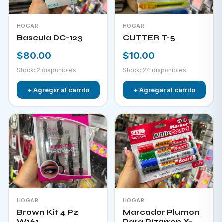
HOGAR
HOGAR
Bascula DC-123
CUTTER T-5
$80.00
$10.00
Stock: 2 disponibles
Stock: 24 disponibles
+ Agregar al carrito
+ Agregar al carrito
HOGAR
HOGAR
Brown Kit 4 Pz
Marcador Plumon
W161
Para Pizarron X-