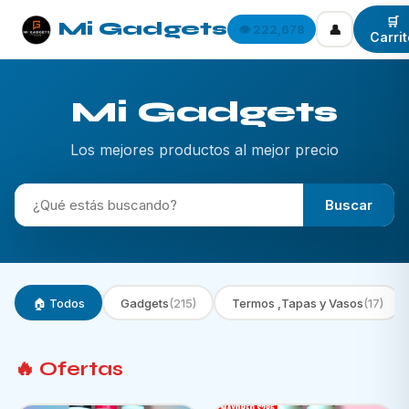
🛒
Mi Gadgets
👤
👁️ 222,678
Carrit
Mi Gadgets
Los mejores productos al mejor precio
Buscar
🏠 Todos
Gadgets
(215)
Termos ,Tapas y Vasos
(17)
🔥 Ofertas