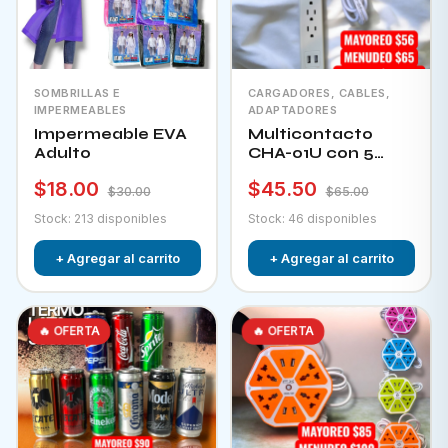
SOMBRILLAS E
CARGADORES, CABLES,
IMPERMEABLES
ADAPTADORES
Impermeable EVA
Multicontacto
Adulto
CHA-01U con 5
tomacorrientes + 2
$18.00
$45.50
puertos usb e
$30.00
$65.00
interruptor
Stock: 213 disponibles
Stock: 46 disponibles
+ Agregar al carrito
+ Agregar al carrito
🔥 OFERTA
🔥 OFERTA