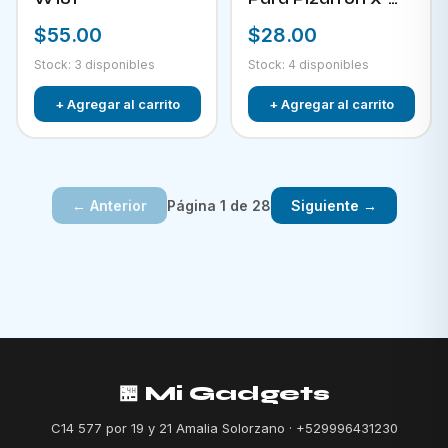
882
$55.00
$28.00
Stock: 3 disponibles
Stock: 4 disponibles
+ Agregar al carrito
+ Agregar al carrito
Página 1 de 28
← Anterior
Siguiente →
🏪 Mi Gadgets
C14 577 por 19 y 21 Amalia Solorzano · +529996431230