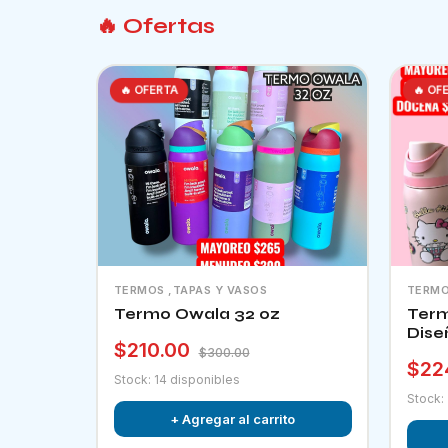
🔥 Ofertas
🔥 OFERTA
🔥 OF
TERMOS ,TAPAS Y VASOS
TERMO
Termo Owala 32 oz
Term
Dise
$210.00
$300.00
$22
Stock: 14 disponibles
Stock:
+ Agregar al carrito