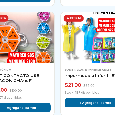
ERTA
🔥 OFERTA
RÓNICA
SOMBRILLAS E IMPERMEABLES
TICONTACTO USB
Impermeable Infantil 
AGON CHA-12F
$21.00
$35.00
.00
$100.00
Stock: 187 disponibles
 71 disponibles
+ Agregar al carrito
+ Agregar al carrito