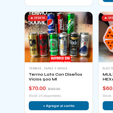
🔥 OFERTA
🔥 OF
TERMOS ,TAPAS Y VASOS
ELECT
Termo Lata Con Diseños
MUL
Vicios 500 Ml
HEX
$70.00
$60
$100.00
Stock: 24 disponibles
Stock:
+ Agregar al carrito