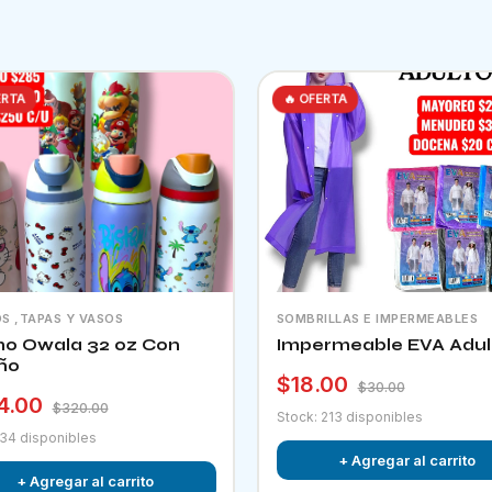
ERTA
🔥 OFERTA
S ,TAPAS Y VASOS
SOMBRILLAS E IMPERMEABLES
o Owala 32 oz Con
Impermeable EVA Adul
ño
$18.00
$30.00
4.00
$320.00
Stock: 213 disponibles
 34 disponibles
+ Agregar al carrito
+ Agregar al carrito