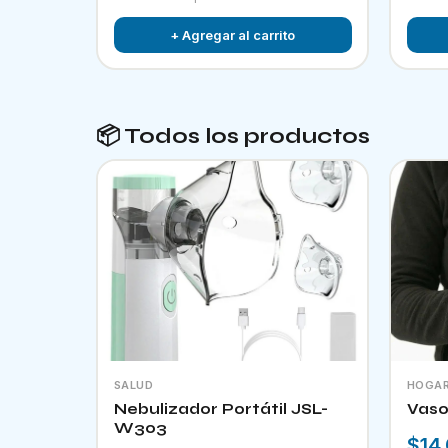
+ Agregar al carrito
📦 Todos los productos
SALUD
HOGA
Nebulizador Portátil JSL-
Vaso
W303
$14