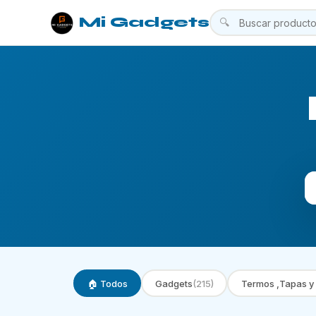
Mi Gadgets
🔍
🏠 Todos
Gadgets
(215)
Termos ,Tapas y