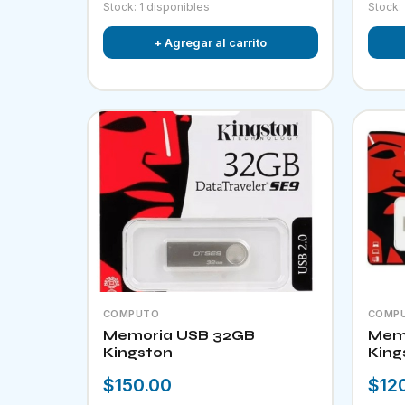
Stock: 1 disponibles
Stock:
+ Agregar al carrito
COMPUTO
COMP
Memoria USB 32GB
Memo
Kingston
King
$150.00
$12