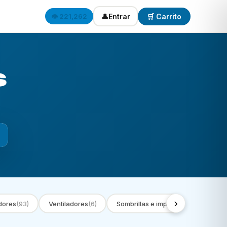
👤
Entrar
🛒 Carrito
👁️ 221,262
s
›
dores
(93)
Ventiladores
(6)
Sombrillas e impermeables
(9)