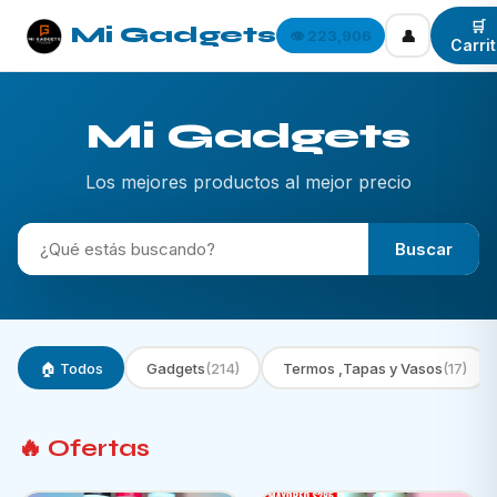
🛒
Mi Gadgets
👤
👁️ 223,906
Carri
Mi Gadgets
Los mejores productos al mejor precio
Buscar
🏠 Todos
Gadgets
(214)
Termos ,Tapas y Vasos
(17)
🔥 Ofertas