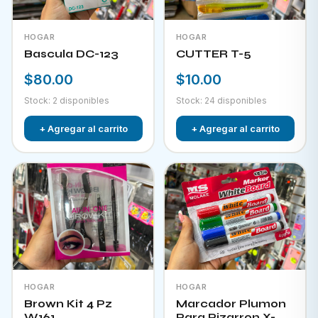
HOGAR
HOGAR
Bascula DC-123
CUTTER T-5
$80.00
$10.00
Stock: 2 disponibles
Stock: 24 disponibles
+ Agregar al carrito
+ Agregar al carrito
HOGAR
HOGAR
Brown Kit 4 Pz
Marcador Plumon
W161
Para Pizarron X-