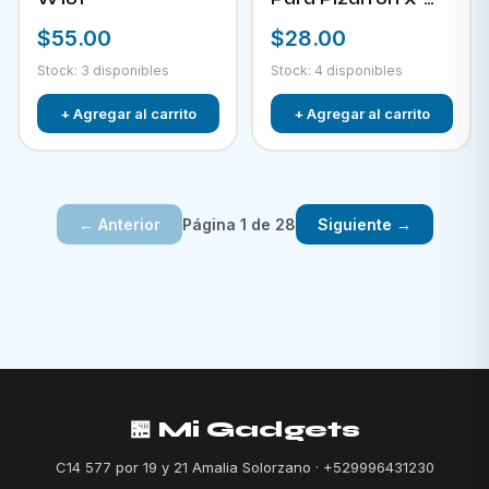
882
$55.00
$28.00
Stock: 3 disponibles
Stock: 4 disponibles
+ Agregar al carrito
+ Agregar al carrito
Página 1 de 28
← Anterior
Siguiente →
🏪 Mi Gadgets
C14 577 por 19 y 21 Amalia Solorzano · +529996431230