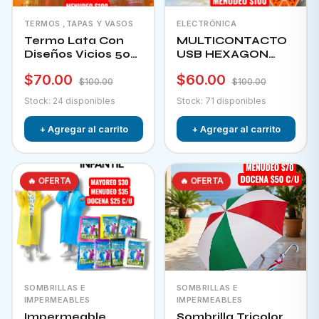
TERMOS ,TAPAS Y VASOS
ELECTRÓNICA
Termo Lata Con
MULTICONTACTO
Diseños Vicios 500
USB HEXAGON
Ml
CHA-12F
$70.00
$60.00
$100.00
$100.00
Stock: 24 disponibles
Stock: 71 disponibles
+ Agregar al carrito
+ Agregar al carrito
🔥 OFERTA
🔥 OFERTA
SOMBRILLAS E
SOMBRILLAS E
IMPERMEABLES
IMPERMEABLES
Impermeable
Sombrilla Tricolor