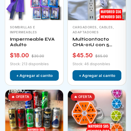
SOMBRILLAS E
CARGADORES, CABLES,
IMPERMEABLES
ADAPTADORES
Impermeable EVA
Multicontacto
Adulto
CHA-01U con 5
tomacorrientes + 2
$18.00
$45.50
puertos usb e
$30.00
$65.00
interruptor
Stock: 213 disponibles
Stock: 46 disponibles
+ Agregar al carrito
+ Agregar al carrito
🔥 OFERTA
🔥 OFERTA