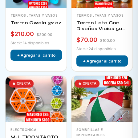
TERMOS ,TAPAS Y VASOS
TERMOS ,TAPAS Y VASOS
Termo Owala 32 oz
Termo Lata Con
Diseños Vicios 500
$210.00
Ml
$300.00
$70.00
$100.00
Stock: 14 disponibles
Stock: 24 disponibles
+ Agregar al carrito
+ Agregar al carrito
🔥 OFERTA
🔥 OFERTA
ELECTRÓNICA
SOMBRILLAS E
IMPERMEABLES
MULTICONTACTO