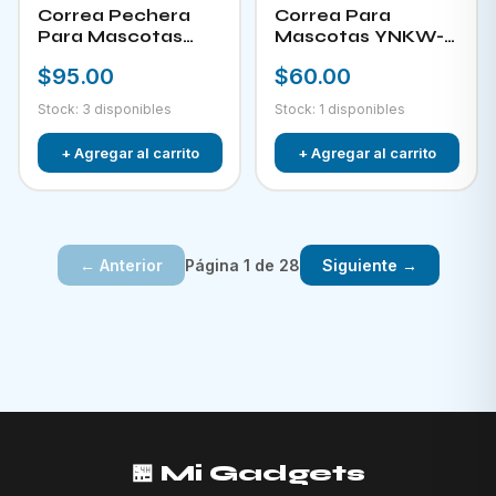
Correa Pechera
Correa Para
Para Mascotas
Mascotas YNKW-
YNKW-15452
15580
$95.00
$60.00
Stock: 3 disponibles
Stock: 1 disponibles
+ Agregar al carrito
+ Agregar al carrito
Página 1 de 28
← Anterior
Siguiente →
🏪 Mi Gadgets