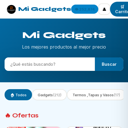
🛒
Mi Gadgets
👤
👁️ 252,874
Carrit
Mi Gadgets
Los mejores productos al mejor precio
Buscar
🏠 Todos
Gadgets
(212)
Termos ,Tapas y Vasos
(17)
🔥 Ofertas