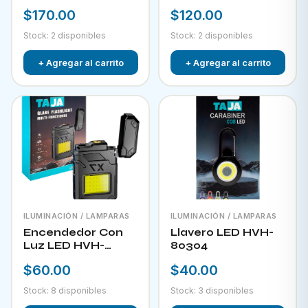
RECARGABLE CON
$170.00
$120.00
PANEL SOLAR FOL
D34
Stock: 2 disponibles
Stock: 2 disponibles
+ Agregar al carrito
+ Agregar al carrito
ILUMINACIÓN / LAMPARAS
ILUMINACIÓN / LAMPARAS
Encendedor Con
Llavero LED HVH-
Luz LED HVH-
80304
80303
$60.00
$40.00
Stock: 8 disponibles
Stock: 3 disponibles