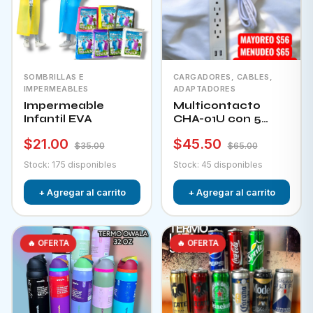
SOMBRILLAS E
CARGADORES, CABLES,
IMPERMEABLES
ADAPTADORES
Impermeable
Multicontacto
Infantil EVA
CHA-01U con 5
tomacorrientes + 2
$21.00
$45.50
puertos usb e
$35.00
$65.00
interruptor
Stock: 175 disponibles
Stock: 45 disponibles
+ Agregar al carrito
+ Agregar al carrito
🔥 OFERTA
🔥 OFERTA