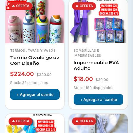
🔥 OFERTA
🔥 OFERTA
TERMOS ,TAPAS Y VASOS
SOMBRILLAS E
IMPERMEABLES
Termo Owala 32 oz
Impermeable EVA
Con Diseño
Adulto
$224.00
$320.00
$18.00
$30.00
Stock: 32 disponibles
Stock: 189 disponibles
+ Agregar al carrito
+ Agregar al carrito
🔥 OFERTA
🔥 OFERTA