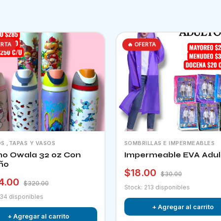
ERTA
🔥 OFERTA
S ,TAPAS Y VASOS
SOMBRILLAS E IMPERMEABLES
o Owala 32 oz Con
Impermeable EVA Adul
ño
$18.00
$30.00
4.00
$320.00
Stock: 213 disponibles
 34 disponibles
+ Agregar al carrito
+ Agregar al carrito