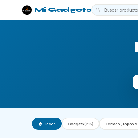
Mi Gadgets
🔍
🏠 Todos
Gadgets
(215)
Termos ,Tapas y