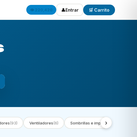
👤
Entrar
🛒 Carrito
👁️ 220,420
s
›
dores
(93)
Ventiladores
(6)
Sombrillas e impermeables
(9)