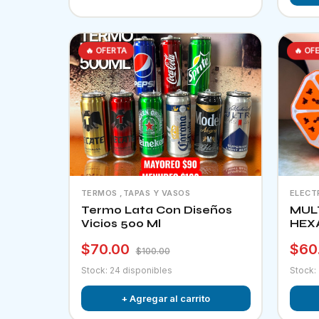
🔥 OFERTA
🔥 OF
TERMOS ,TAPAS Y VASOS
ELECT
Termo Lata Con Diseños
MUL
Vicios 500 Ml
HEX
$70.00
$60
$100.00
Stock: 24 disponibles
Stock:
+ Agregar al carrito