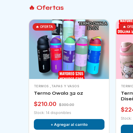
🔥 Ofertas
🔥 OFERTA
🔥 OF
TERMOS ,TAPAS Y VASOS
TERMO
Termo Owala 32 oz
Term
Dise
$210.00
$300.00
$22
Stock: 14 disponibles
Stock:
+ Agregar al carrito