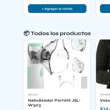
+ Agregar al carrito
📦 Todos los productos
SALUD
HOGA
Nebulizador Portátil JSL-
Vaso
W303
$14