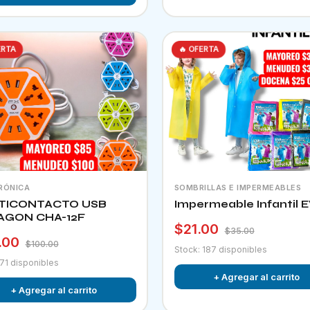
ERTA
🔥 OFERTA
RÓNICA
SOMBRILLAS E IMPERMEABLES
TICONTACTO USB
Impermeable Infantil 
AGON CHA-12F
$21.00
$35.00
.00
$100.00
Stock: 187 disponibles
 71 disponibles
+ Agregar al carrito
+ Agregar al carrito