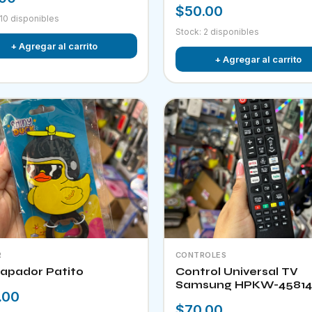
$50.00
 10 disponibles
Stock: 2 disponibles
+ Agregar al carrito
+ Agregar al carrito
R
CONTROLES
apador Patito
Control Universal TV
Samsung HPKW-45814
.00
$70.00