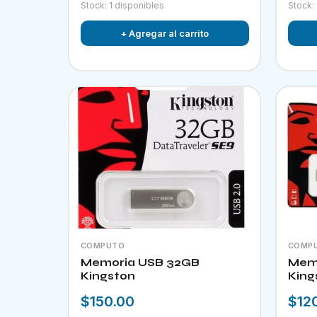
Stock: 1 disponibles
Stock:
+ Agregar al carrito
COMPUTO
COMP
Memoria USB 32GB
Memo
Kingston
King
$150.00
$12