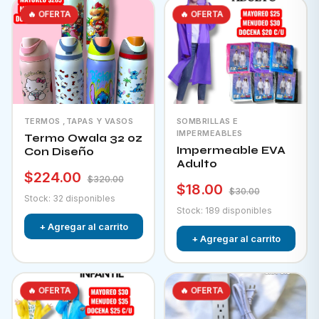
🔥 OFERTA
🔥 OFERTA
TERMOS ,TAPAS Y VASOS
SOMBRILLAS E
IMPERMEABLES
Termo Owala 32 oz
Impermeable EVA
Con Diseño
Adulto
$224.00
$320.00
$18.00
$30.00
Stock: 32 disponibles
Stock: 189 disponibles
+ Agregar al carrito
+ Agregar al carrito
🔥 OFERTA
🔥 OFERTA