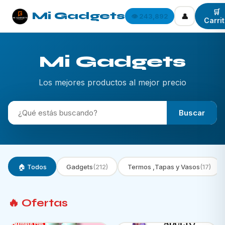
🛒
Mi Gadgets
👤
👁️ 243,892
Carri
Mi Gadgets
Los mejores productos al mejor precio
Buscar
🏠 Todos
Gadgets
(212)
Termos ,Tapas y Vasos
(17)
🔥 Ofertas