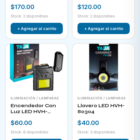
RECARGABLE CON
$170.00
$120.00
PANEL SOLAR FOL
D34
Stock: 2 disponibles
Stock: 2 disponibles
+ Agregar al carrito
+ Agregar al carrito
ILUMINACIÓN / LAMPARAS
ILUMINACIÓN / LAMPARAS
Encendedor Con
Llavero LED HVH-
Luz LED HVH-
80304
80303
$60.00
$40.00
Stock: 8 disponibles
Stock: 3 disponibles