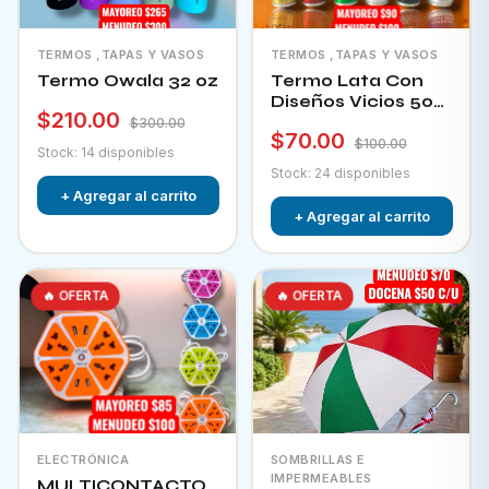
TERMOS ,TAPAS Y VASOS
TERMOS ,TAPAS Y VASOS
Termo Owala 32 oz
Termo Lata Con
Diseños Vicios 500
$210.00
Ml
$300.00
$70.00
$100.00
Stock: 14 disponibles
Stock: 24 disponibles
+ Agregar al carrito
+ Agregar al carrito
🔥 OFERTA
🔥 OFERTA
ELECTRÓNICA
SOMBRILLAS E
IMPERMEABLES
MULTICONTACTO