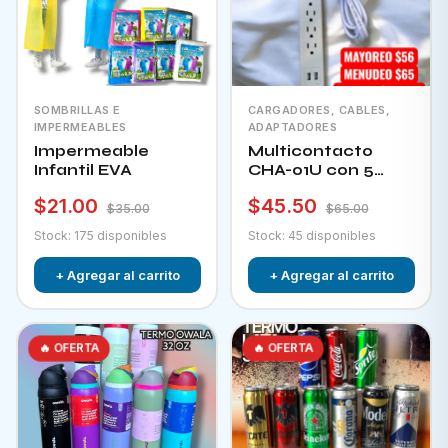
SOMBRILLAS E
CARGADORES, CABLES,
IMPERMEABLES
ADAPTADORES
Impermeable
Multicontacto
Infantil EVA
CHA-01U con 5
tomacorrientes + 2
$21.00
$45.50
puertos usb e
$35.00
$65.00
interruptor
Stock: 175 disponibles
Stock: 45 disponibles
+ Agregar al carrito
+ Agregar al carrito
🔥 OFERTA
🔥 OFERTA