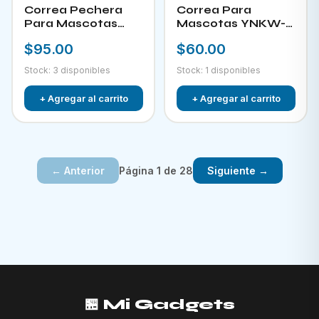
Correa Pechera
Correa Para
Para Mascotas
Mascotas YNKW-
YNKW-15452
15580
$95.00
$60.00
Stock: 3 disponibles
Stock: 1 disponibles
+ Agregar al carrito
+ Agregar al carrito
Página 1 de 28
← Anterior
Siguiente →
🏪 Mi Gadgets