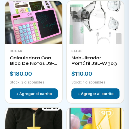
HOGAR
SALUD
Calculadora Con
Nebulizador
Bloc De Notas JS-
Portátil JSL-W303
W732
$180.00
$110.00
Stock: 2 disponibles
Stock: 1 disponibles
+ Agregar al carrito
+ Agregar al carrito