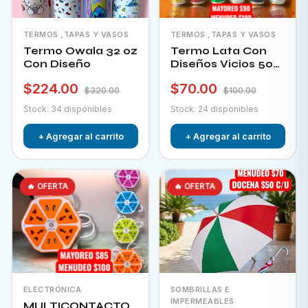
TERMOS ,TAPAS Y VASOS
TERMOS ,TAPAS Y VASOS
Termo Owala 32 oz
Termo Lata Con
Con Diseño
Diseños Vicios 500
Ml
$224.00
$70.00
$320.00
$100.00
Stock: 34 disponibles
Stock: 24 disponibles
+ Agregar al carrito
+ Agregar al carrito
🔥 OFERTA
🔥 OFERTA
ELECTRÓNICA
SOMBRILLAS E
IMPERMEABLES
MULTICONTACTO