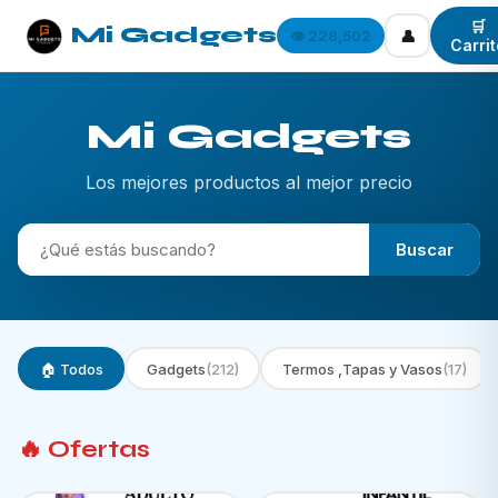
🛒
Mi Gadgets
👤
👁️ 228,502
Carrit
Mi Gadgets
Los mejores productos al mejor precio
Buscar
🏠 Todos
Gadgets
(212)
Termos ,Tapas y Vasos
(17)
🔥 Ofertas