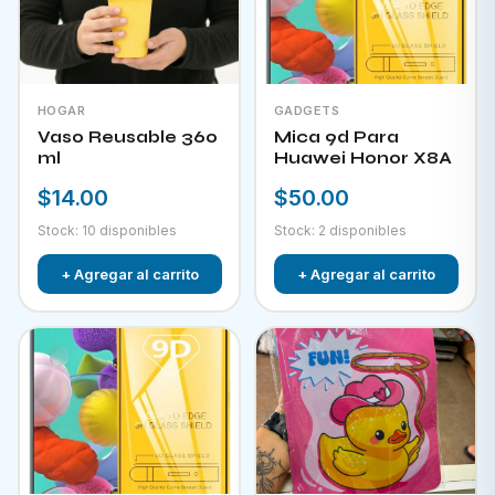
HOGAR
GADGETS
Vaso Reusable 360
Mica 9d Para
ml
Huawei Honor X8A
$14.00
$50.00
Stock: 10 disponibles
Stock: 2 disponibles
+ Agregar al carrito
+ Agregar al carrito