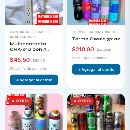
CARGADORES, CABLES,
TERMOS ,TAPAS Y VASOS
ADAPTADORES
Termo Owala 32 oz
Multicontacto
$210.00
CHA-01U con 5
$300.00
tomacorrientes + 2
Stock: 14 disponibles
$45.50
puertos usb e
$65.00
interruptor
Stock: 45 disponibles
+ Agregar al carrito
+ Agregar al carrito
🔥 OFERTA
🔥 OFERTA