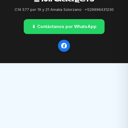
C14 577 por 19 y 21 Amalia Solorzano · +529996431230
📱 Contáctanos por WhatsApp