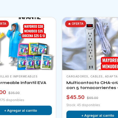
ERTA
🔥 OFERTA
ILLAS E IMPERMEABLES
CARGADORES, CABLES, ADAPT
rmeable Infantil EVA
Multicontacto CHA-01
con 5 tomacorrientes 
.00
puertos usb e interrup
$35.00
$45.50
$65.00
 175 disponibles
Stock: 45 disponibles
+ Agregar al carrito
+ Agregar al carrito