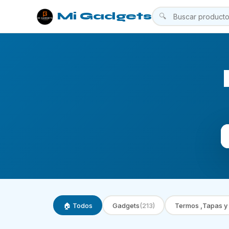
Mi Gadgets
🔍
🏠 Todos
Gadgets
(213)
Termos ,Tapas y