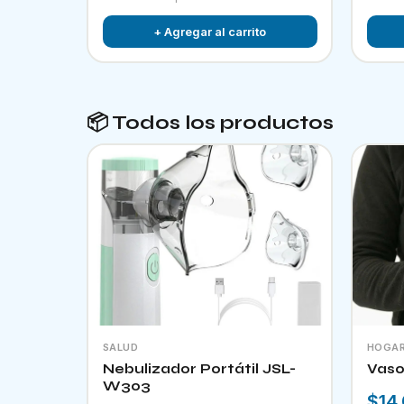
+ Agregar al carrito
📦 Todos los productos
SALUD
HOGA
Nebulizador Portátil JSL-
Vaso
W303
$14