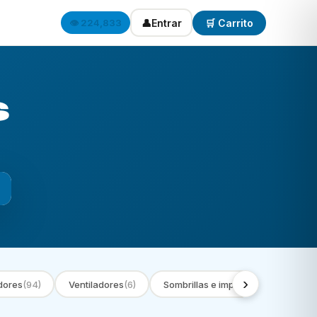
👤
Entrar
🛒 Carrito
👁️ 224,833
s
›
dores
(94)
Ventiladores
(6)
Sombrillas e impermeables
(9)