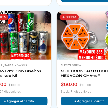
ERTA
🔥 OFERTA
S ,TAPAS Y VASOS
ELECTRÓNICA
o Lata Con Diseños
MULTICONTACTO USB
os 500 Ml
HEXAGON CHA-12F
.00
$60.00
$100.00
$100.00
 24 disponibles
Stock: 71 disponibles
+ Agregar al carrito
+ Agregar al carrito