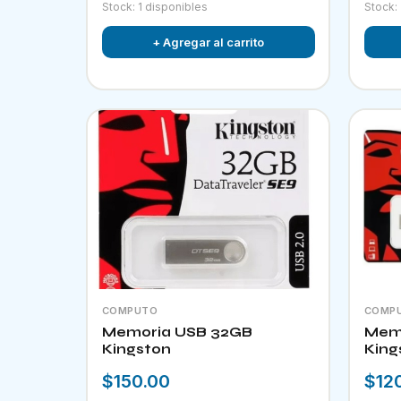
Stock: 1 disponibles
Stock:
+ Agregar al carrito
COMPUTO
COMP
Memoria USB 32GB
Memo
Kingston
King
$150.00
$12