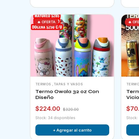
🔥 OFERTA
🔥 OF
TERMOS ,TAPAS Y VASOS
TERMO
Termo Owala 32 oz Con
Term
Diseño
Vici
$224.00
$70
$320.00
Stock: 34 disponibles
Stock:
+ Agregar al carrito