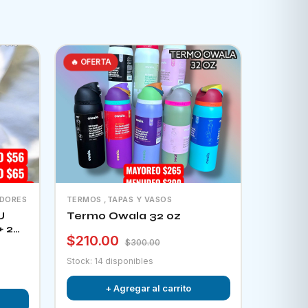
🔥 OFERTA
ADORES
TERMOS ,TAPAS Y VASOS
U
Termo Owala 32 oz
+ 2
$210.00
tor
$300.00
Stock: 14 disponibles
+ Agregar al carrito