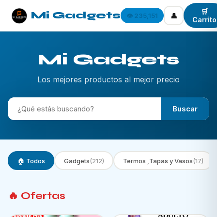
🛒
Mi Gadgets
👤
👁️ 235,151
Carrito
Mi Gadgets
Los mejores productos al mejor precio
Buscar
🏠 Todos
Gadgets
(212)
Termos ,Tapas y Vasos
(17)
🔥 Ofertas