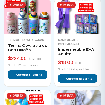
🔥 OFERTA
🔥 OFERTA
TERMOS ,TAPAS Y VASOS
SOMBRILLAS E
IMPERMEABLES
Termo Owala 32 oz
Impermeable EVA
Con Diseño
Adulto
$224.00
$320.00
$18.00
$30.00
Stock: 32 disponibles
Stock: 189 disponibles
+ Agregar al carrito
+ Agregar al carrito
🔥 OFERTA
🔥 OFERTA