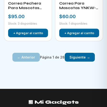
Correa Pechera
Correa Para
Para Mascotas
Mascotas YNKW-
YNKW-15452
15580
$95.00
$60.00
Stock: 3 disponibles
Stock: 1 disponibles
+ Agregar al carrito
+ Agregar al carrito
Página 1 de 28
← Anterior
Siguiente →
🏪 Mi Gadgets