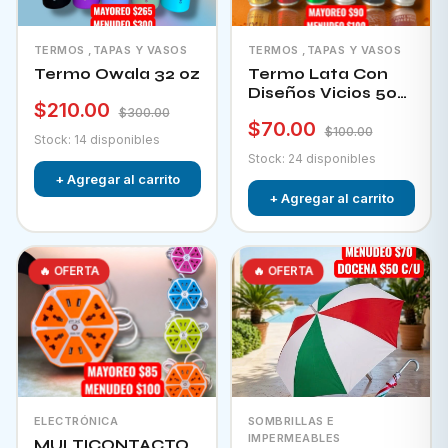
TERMOS ,TAPAS Y VASOS
TERMOS ,TAPAS Y VASOS
Termo Owala 32 oz
Termo Lata Con
Diseños Vicios 500
$210.00
Ml
$300.00
$70.00
$100.00
Stock: 14 disponibles
Stock: 24 disponibles
+ Agregar al carrito
+ Agregar al carrito
🔥 OFERTA
🔥 OFERTA
ELECTRÓNICA
SOMBRILLAS E
IMPERMEABLES
MULTICONTACTO