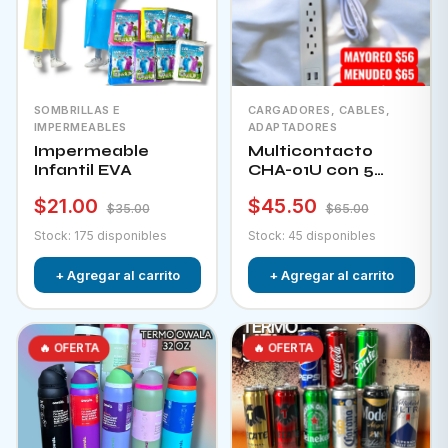
SOMBRILLAS E
CARGADORES, CABLES,
IMPERMEABLES
ADAPTADORES
Impermeable
Multicontacto
Infantil EVA
CHA-01U con 5
tomacorrientes + 2
$21.00
$45.50
puertos usb e
$35.00
$65.00
interruptor
Stock: 175 disponibles
Stock: 45 disponibles
+ Agregar al carrito
+ Agregar al carrito
🔥 OFERTA
🔥 OFERTA