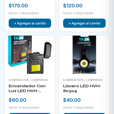
RECARGABLE CON
$170.00
$120.00
PANEL SOLAR FOL
D34
Stock: 2 disponibles
Stock: 2 disponibles
+ Agregar al carrito
+ Agregar al carrito
ILUMINACIÓN / LAMPARAS
ILUMINACIÓN / LAMPARAS
Encendedor Con
Llavero LED HVH-
Luz LED HVH-
80304
80303
$60.00
$40.00
Stock: 8 disponibles
Stock: 3 disponibles