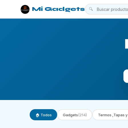
Mi Gadgets
🔍
🏠 Todos
Gadgets
(214)
Termos ,Tapas y