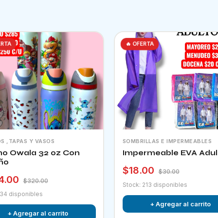
ERTA
🔥 OFERTA
S ,TAPAS Y VASOS
SOMBRILLAS E IMPERMEABLES
o Owala 32 oz Con
Impermeable EVA Adul
ño
$18.00
$30.00
4.00
$320.00
Stock: 213 disponibles
 34 disponibles
+ Agregar al carrito
+ Agregar al carrito