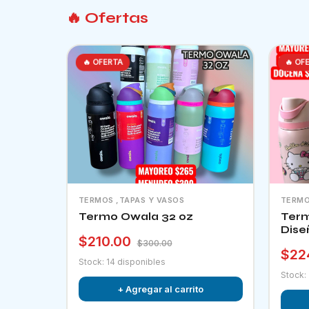
🔥 Ofertas
🔥 OFERTA
🔥 OF
TERMOS ,TAPAS Y VASOS
TERMO
Termo Owala 32 oz
Term
Dise
$210.00
$300.00
$22
Stock: 14 disponibles
Stock:
+ Agregar al carrito