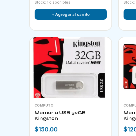
Stock: 1 disponibles
Stock:
+ Agregar al carrito
COMPUTO
COMP
Memoria USB 32GB
Memo
Kingston
King
$150.00
$12