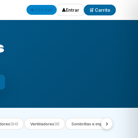
👤
Entrar
🛒 Carrito
👁️ 224,242
s
›
dores
(94)
Ventiladores
(6)
Sombrillas e impermeables
(9)