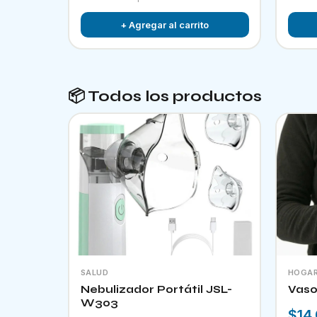
+ Agregar al carrito
📦 Todos los productos
SALUD
HOGA
Nebulizador Portátil JSL-
Vaso
W303
$14