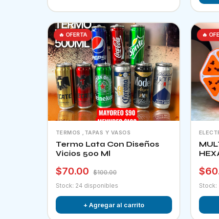
🔥 OFERTA
🔥 OF
TERMOS ,TAPAS Y VASOS
ELECT
Termo Lata Con Diseños
MUL
Vicios 500 Ml
HEX
$70.00
$60
$100.00
Stock: 24 disponibles
Stock:
+ Agregar al carrito