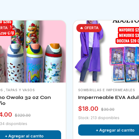
ERTA
🔥 OFERTA
S ,TAPAS Y VASOS
SOMBRILLAS E IMPERMEABLES
o Owala 32 oz Con
Impermeable EVA Adul
ño
$18.00
$30.00
4.00
$320.00
Stock: 213 disponibles
 34 disponibles
+ Agregar al carrito
+ Agregar al carrito