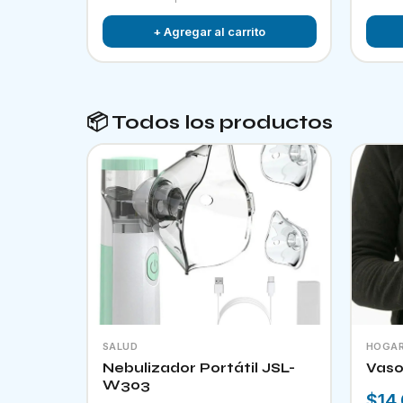
+ Agregar al carrito
📦 Todos los productos
SALUD
HOGA
Nebulizador Portátil JSL-
Vaso
W303
$14