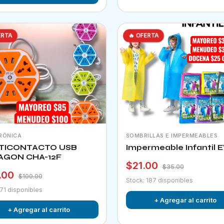
ERTA
🔥 OFERTA
RÓNICA
SOMBRILLAS E IMPERMEABLES
TICONTACTO USB
Impermeable Infantil 
AGON CHA-12F
$21.00
$35.00
.00
$100.00
Stock: 187 disponibles
 71 disponibles
+ Agregar al carrito
+ Agregar al carrito