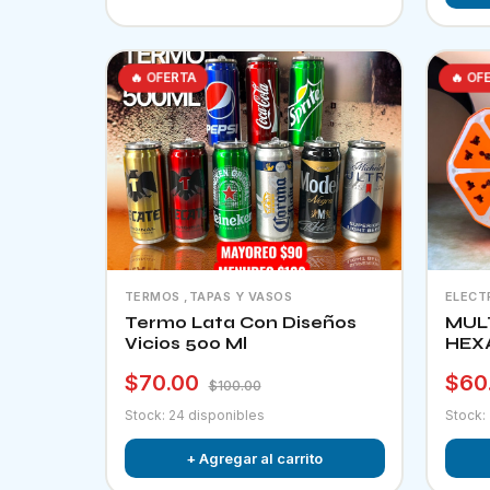
🔥 OFERTA
🔥 OF
TERMOS ,TAPAS Y VASOS
ELECT
Termo Lata Con Diseños
MUL
Vicios 500 Ml
HEX
$70.00
$60
$100.00
Stock: 24 disponibles
Stock:
+ Agregar al carrito