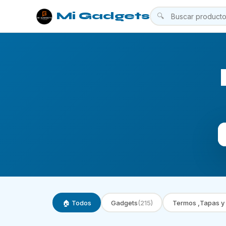
Mi Gadgets
🔍
🏠 Todos
Gadgets
(215)
Termos ,Tapas y