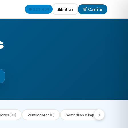
👤
Entrar
🛒 Carrito
👁️ 223,454
s
›
dores
(93)
Ventiladores
(6)
Sombrillas e impermeables
(9)