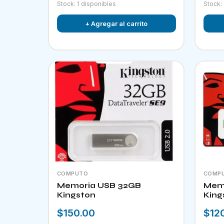
Stock: 1 disponibles
Stock:
+ Agregar al carrito
COMPUTO
COMP
Memoria USB 32GB
Memo
Kingston
King
$150.00
$12