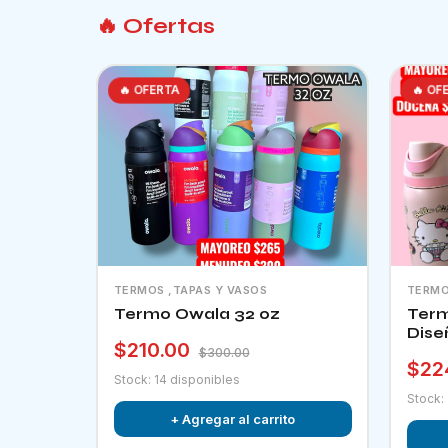
🔥 Ofertas
🔥 OFERTA
🔥 OF
TERMOS ,TAPAS Y VASOS
TERMO
Termo Owala 32 oz
Term
Dise
$210.00
$300.00
$22
Stock: 14 disponibles
Stock:
+ Agregar al carrito