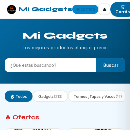
🛒
Mi Gadgets
👤
👁️ 227,105
Carrito
Mi Gadgets
Los mejores productos al mejor precio
Buscar
🏠 Todos
Gadgets
(213)
Termos ,Tapas y Vasos
(17)
🔥 Ofertas