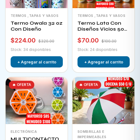
TERMOS ,TAPAS Y VASOS
TERMOS ,TAPAS Y VASOS
Termo Owala 32 oz
Termo Lata Con
Con Diseño
Diseños Vicios 500
Ml
$224.00
$70.00
$320.00
$100.00
Stock: 34 disponibles
Stock: 24 disponibles
+ Agregar al carrito
+ Agregar al carrito
🔥 OFERTA
🔥 OFERTA
ELECTRÓNICA
SOMBRILLAS E
IMPERMEABLES
MULTICONTACTO