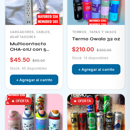
CARGADORES, CABLES,
TERMOS ,TAPAS Y VASOS
ADAPTADORES
Termo Owala 32 oz
Multicontacto
$210.00
CHA-01U con 5
$300.00
tomacorrientes + 2
Stock: 14 disponibles
$45.50
puertos usb e
$65.00
interruptor
Stock: 45 disponibles
+ Agregar al carrito
+ Agregar al carrito
🔥 OFERTA
🔥 OFERTA