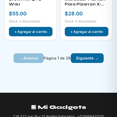
W161
Para Pizarron X-
882
$55.00
$28.00
Stock: 3 disponibles
Stock: 4 disponibles
+ Agregar al carrito
+ Agregar al carrito
Página 1 de 28
← Anterior
Siguiente →
🏪 Mi Gadgets
C14 577 por 19 y 21 Amalia Solorzano · +529996431230