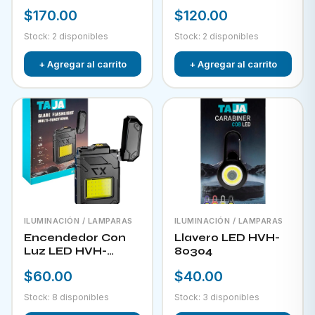
RECARGABLE CON
$170.00
$120.00
PANEL SOLAR FOL
D34
Stock: 2 disponibles
Stock: 2 disponibles
+ Agregar al carrito
+ Agregar al carrito
ILUMINACIÓN / LAMPARAS
ILUMINACIÓN / LAMPARAS
Encendedor Con
Llavero LED HVH-
Luz LED HVH-
80304
80303
$60.00
$40.00
Stock: 8 disponibles
Stock: 3 disponibles