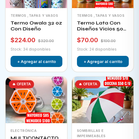
TERMOS ,TAPAS Y VASOS
TERMOS ,TAPAS Y VASOS
Termo Owala 32 oz
Termo Lata Con
Con Diseño
Diseños Vicios 500
Ml
$224.00
$70.00
$320.00
$100.00
Stock: 34 disponibles
Stock: 24 disponibles
+ Agregar al carrito
+ Agregar al carrito
🔥 OFERTA
🔥 OFERTA
ELECTRÓNICA
SOMBRILLAS E
IMPERMEABLES
MULTICONTACTO