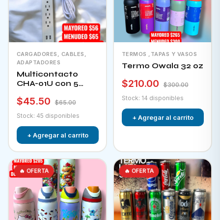
CARGADORES, CABLES,
TERMOS ,TAPAS Y VASOS
ADAPTADORES
Termo Owala 32 oz
Multicontacto
$210.00
CHA-01U con 5
$300.00
tomacorrientes + 2
Stock: 14 disponibles
$45.50
puertos usb e
$65.00
interruptor
Stock: 45 disponibles
+ Agregar al carrito
+ Agregar al carrito
🔥 OFERTA
🔥 OFERTA