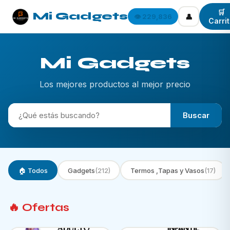
🛒
Mi Gadgets
👤
👁️ 229,836
Carri
Mi Gadgets
Los mejores productos al mejor precio
Buscar
🏠 Todos
Gadgets
(212)
Termos ,Tapas y Vasos
(17)
🔥 Ofertas