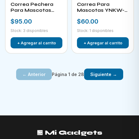
Correa Pechera
Correa Para
Para Mascotas
Mascotas YNKW-
YNKW-15452
15580
$95.00
$60.00
Stock: 3 disponibles
Stock: 1 disponibles
+ Agregar al carrito
+ Agregar al carrito
Página 1 de 28
← Anterior
Siguiente →
🏪 Mi Gadgets